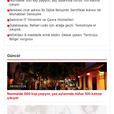
Normalde 500 kişi yaşıyor, yaz aylarında nüfus 100 katına
■
çıkıyor
Kelebek chat adresi İle Dijital İletişimin Sertifikalı Adresi Ve
■
Muhabbet Deneyimi
Sektörel IT Yönetimi ve Çevre Hizmetleri
■
Galatasaray, Rafael Leão için atağa geçti: Temsilciyle el
■
sıkışıldı
MGK’den 8 maddelik kritik bildiri: Dikkat çeken ‘Terörsüz
■
Bölge’ vurgusu
Güncel
08/08/2026
Normalde 500 kişi yaşıyor, yaz aylarında nüfus 100 katına
çıkıyor