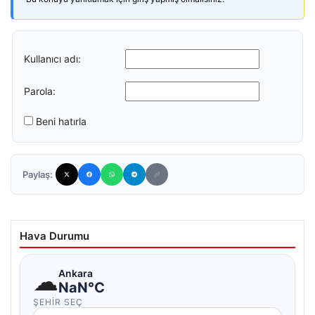
Kullanıcı adı:
Parola:
Beni hatırla
Paylaş:
Hava Durumu
☁
Ankara
NaN°C
ŞEHIR SEÇ