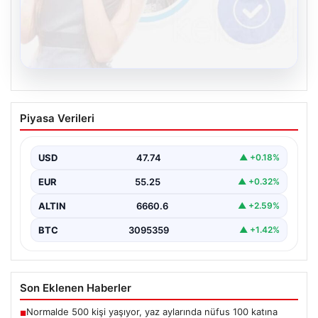
08.08.2026
Kelebek chat adresi İle Dijital İletişimin
Piyasa Verileri
Sertifikalı Adresi Ve Muhabbet
Deneyimi
USD
47.74
▲ +0.18%
İnternet çağında bireylerin güvenli bir tarzda irtibat
sağlaması kritik bir önem taşımaktadır. Güncel olarak…
EUR
55.25
▲ +0.32%
ALTIN
6660.6
▲ +2.59%
BTC
3095359
▲ +1.42%
Son Eklenen Haberler
Normalde 500 kişi yaşıyor, yaz aylarında nüfus 100 katına
■