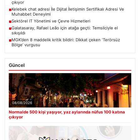
çıkıyor
Kelebek chat adresi İle Dijital İletişimin Sertifikalı Adresi Ve
■
Muhabbet Deneyimi
Sektörel IT Yönetimi ve Çevre Hizmetleri
■
Galatasaray, Rafael Leão için atağa geçti: Temsilciyle el
■
sıkışıldı
MGK’den 8 maddelik kritik bildiri: Dikkat çeken ‘Terörsüz
■
Bölge’ vurgusu
Güncel
08/08/2026
Normalde 500 kişi yaşıyor, yaz aylarında nüfus 100 katına
çıkıyor