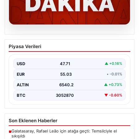
06.08.2026
MGK’den 8 maddelik kritik bildiri: Dikkat
Piyasa Verileri
çeken ‘Terörsüz Bölge’ vurgusu
USD
47.71
▲ +0.16%
EUR
55.03
• -0.01%
ALTIN
6540.2
▲ +0.73%
BTC
3052870
▼ -0.60%
Son Eklenen Haberler
Galatasaray, Rafael Leão için atağa geçti: Temsilciyle el
■
sıkışıldı