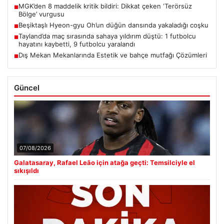
MGK’den 8 maddelik kritik bildiri: Dikkat çeken ‘Terörsüz
■
Bölge’ vurgusu
Beşiktaşlı Hyeon-gyu Oh’un düğün dansında yakaladığı coşku
■
Tayland’da maç sırasında sahaya yıldırım düştü: 1 futbolcu
■
hayatını kaybetti, 9 futbolcu yaralandı
Dış Mekan Mekanlarında Estetik ve bahçe mutfağı Çözümleri
■
Güncel
07/08/2026
Galatasaray, Rafael Leão için atağa geçti: Temsilciyle el
sıkışıldı