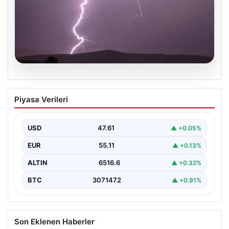
04.08.2026
Tayland’da maç sırasında sahaya
Piyasa Verileri
yıldırım düştü: 1 futbolcu hayatını
kaybetti, 9 futbolcu yaralandı
USD
47.61
▲ +0.05%
EUR
55.11
▲ +0.13%
ALTIN
6516.6
▲ +0.32%
BTC
3071472
▲ +0.91%
Son Eklenen Haberler