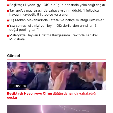
Beşiktaşlı Hyeon-gyu Oh’un düğün dansında yakaladığı coşku
■
Tayland’da maç sırasında sahaya yıldırım düştü: 1 futbolcu
■
hayatını kaybetti, 9 futbolcu yaralandı
Dış Mekan Mekanlarında Estetik ve bahçe mutfağı Çözümleri
■
Yaz sonrası cildinizi yenileyin: Ölü derilerden arındıran 3
■
doğal peeling tarifi
Malatya’da Hayvan Otlatma Kavgasında Traktörle Tehlikeli
■
Müdahale
Güncel
05/08/2026
Beşiktaşlı Hyeon-gyu Oh’un düğün dansında yakaladığı
coşku