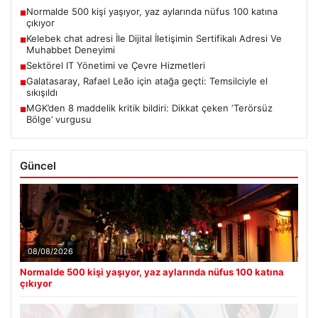
Normalde 500 kişi yaşıyor, yaz aylarında nüfus 100 katına
■
çıkıyor
Kelebek chat adresi İle Dijital İletişimin Sertifikalı Adresi Ve
■
Muhabbet Deneyimi
Sektörel IT Yönetimi ve Çevre Hizmetleri
■
Galatasaray, Rafael Leão için atağa geçti: Temsilciyle el
■
sıkışıldı
MGK’den 8 maddelik kritik bildiri: Dikkat çeken ‘Terörsüz
■
Bölge’ vurgusu
Güncel
08/08/2026
Normalde 500 kişi yaşıyor, yaz aylarında nüfus 100 katına
çıkıyor