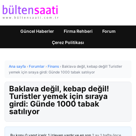
Güncel Haberler
Firma Rehberi
Forum
Çerez Politikası
Ana sayfa
›
Forumlar
›
Finans
›
Baklava değil, kebap değil! Turistler
yemek için sıraya girdi: Günde 1000 tabak satılıyor
Baklava değil, kebap değil!
Turistler yemek için sıraya
girdi: Günde 1000 tabak
satılıyor
Bu konu 0 yanıt içerir, 1 izleyen vardır ve en son
2 ay 1 hafta önce