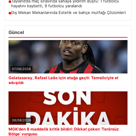
Tayland’da maç sırasında sahaya yıldırım düştü: 1 futbolcu
■
hayatını kaybetti, 9 futbolcu yaralandı
Dış Mekan Mekanlarında Estetik ve bahçe mutfağı Çözümleri
■
Güncel
07/08/2026
Galatasaray, Rafael Leão için atağa geçti: Temsilciyle el
sıkışıldı
06/08/2026
MGK’den 8 maddelik kritik bildiri: Dikkat çeken ‘Terörsüz
Bölge’ vurgusu