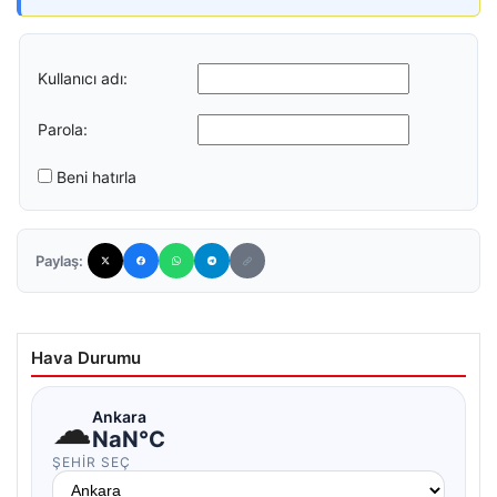
Kullanıcı adı:
Parola:
Beni hatırla
Paylaş:
Hava Durumu
☁
Ankara
NaN°C
ŞEHIR SEÇ