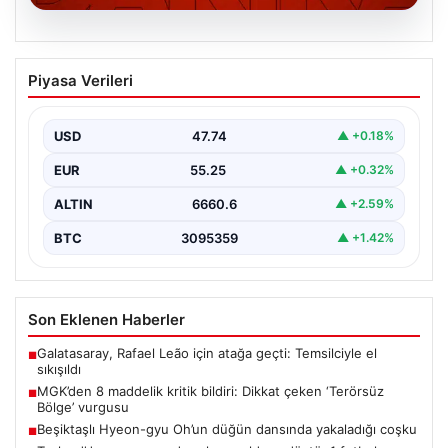
06.08.2026
MGK’den 8 maddelik kritik bildiri: Dikkat
Piyasa Verileri
çeken ‘Terörsüz Bölge’ vurgusu
USD
47.74
▲ +0.18%
EUR
55.25
▲ +0.32%
ALTIN
6660.6
▲ +2.59%
BTC
3095359
▲ +1.42%
Son Eklenen Haberler
Galatasaray, Rafael Leão için atağa geçti: Temsilciyle el
■
sıkışıldı
MGK’den 8 maddelik kritik bildiri: Dikkat çeken ‘Terörsüz
■
Bölge’ vurgusu
Beşiktaşlı Hyeon-gyu Oh’un düğün dansında yakaladığı coşku
■