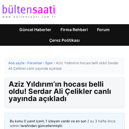
Güncel Haberler
Firma Rehberi
Forum
Çerez Politikası
Ana sayfa
›
Forumlar
›
Spor
›
Aziz Yıldırım’ın hocası belli oldu! Serdar
Ali Çelikler canlı yayında açıkladı
Aziz Yıldırım’ın hocası belli
oldu! Serdar Ali Çelikler canlı
yayında açıkladı
Bu konu 0 yanıt içerir, 1 izleyen vardır ve en son
2 ay 3 hafta önce
admin
tarafından güncellenmiştir.