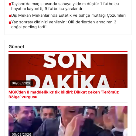
Tayland’da maç sırasında sahaya yıldırım düştü: 1 futbolcu
■
hayatını kaybetti, 9 futbolcu yaralandı
Dış Mekan Mekanlarında Estetik ve bahçe mutfağı Çözümleri
■
Yaz sonrası cildinizi yenileyin: Ölü derilerden arındıran 3
■
doğal peeling tarifi
Güncel
06/08/2026
MGK’den 8 maddelik kritik bildiri: Dikkat çeken ‘Terörsüz
Bölge’ vurgusu
05/08/2026