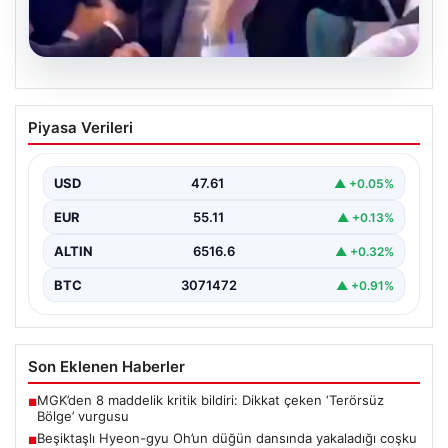
05.08.2026
Beşiktaşlı Hyeon-gyu Oh’un düğün
Piyasa Verileri
dansında yakaladığı coşku
Beşiktaş formasıyla tanınan Hyeon-gyu Oh, yakınlarının
düzenlediği düğünde sahneye çıkarak eğlenceli bir
USD
47.61
▲ +0.05%
dans performansı…
EUR
55.11
▲ +0.13%
ALTIN
6516.6
▲ +0.32%
BTC
3071472
▲ +0.91%
Son Eklenen Haberler
MGK’den 8 maddelik kritik bildiri: Dikkat çeken ‘Terörsüz
■
Bölge’ vurgusu
Beşiktaşlı Hyeon-gyu Oh’un düğün dansında yakaladığı coşku
■