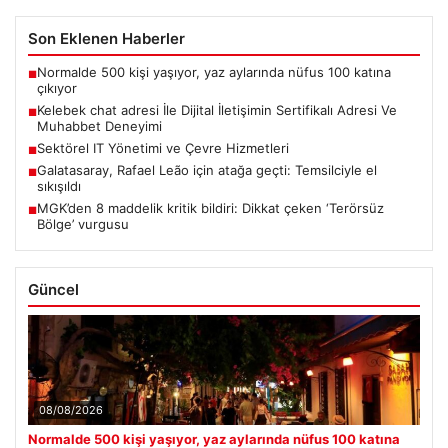
Son Eklenen Haberler
Normalde 500 kişi yaşıyor, yaz aylarında nüfus 100 katına
■
çıkıyor
Kelebek chat adresi İle Dijital İletişimin Sertifikalı Adresi Ve
■
Muhabbet Deneyimi
Sektörel IT Yönetimi ve Çevre Hizmetleri
■
Galatasaray, Rafael Leão için atağa geçti: Temsilciyle el
■
sıkışıldı
MGK’den 8 maddelik kritik bildiri: Dikkat çeken ‘Terörsüz
■
Bölge’ vurgusu
Güncel
08/08/2026
Normalde 500 kişi yaşıyor, yaz aylarında nüfus 100 katına