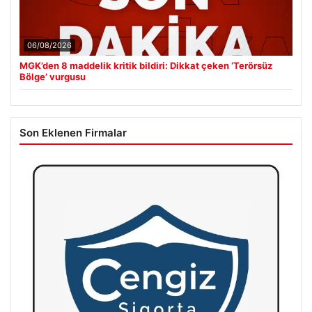
06/08/2026
MGK’den 8 maddelik kritik bildiri: Dikkat çeken ‘Terörsüz
Bölge’ vurgusu
Son Eklenen Firmalar