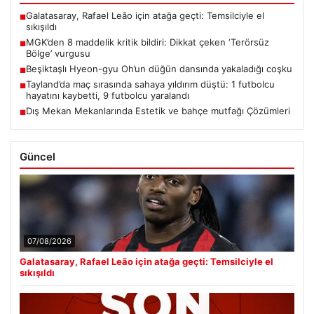
Galatasaray, Rafael Leão için atağa geçti: Temsilciyle el
■
sıkışıldı
MGK’den 8 maddelik kritik bildiri: Dikkat çeken ‘Terörsüz
■
Bölge’ vurgusu
Beşiktaşlı Hyeon-gyu Oh’un düğün dansında yakaladığı coşku
■
Tayland’da maç sırasında sahaya yıldırım düştü: 1 futbolcu
■
hayatını kaybetti, 9 futbolcu yaralandı
Dış Mekan Mekanlarında Estetik ve bahçe mutfağı Çözümleri
■
Güncel
07/08/2026
Galatasaray, Rafael Leão için atağa geçti: Temsilciyle el
sıkışıldı