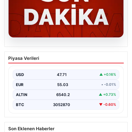
06.08.2026
MGK’den 8 maddelik kritik bildiri: Dikkat
Piyasa Verileri
çeken ‘Terörsüz Bölge’ vurgusu
USD
47.71
▲ +0.16%
EUR
55.03
• -0.01%
ALTIN
6540.2
▲ +0.73%
BTC
3052870
▼ -0.60%
Son Eklenen Haberler