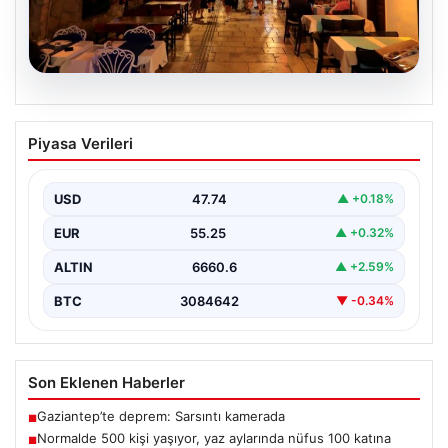
08.08.2026
Normalde 500 kişi yaşıyor, yaz
Piyasa Verileri
aylarında nüfus 100 katına çıkıyor
USD
47.74
▲ +0.18%
EUR
55.25
▲ +0.32%
ALTIN
6660.6
▲ +2.59%
BTC
3084642
▼ -0.34%
Son Eklenen Haberler
Gaziantep’te deprem: Sarsıntı kamerada
■
Normalde 500 kişi yaşıyor, yaz aylarında nüfus 100 katına
■