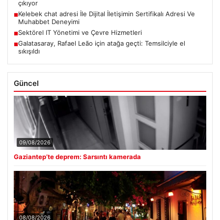
çıkıyor
Kelebek chat adresi İle Dijital İletişimin Sertifikalı Adresi Ve
■
Muhabbet Deneyimi
Sektörel IT Yönetimi ve Çevre Hizmetleri
■
Galatasaray, Rafael Leão için atağa geçti: Temsilciyle el
■
sıkışıldı
Güncel
09/08/2026
Gaziantep’te deprem: Sarsıntı kamerada
08/08/2026