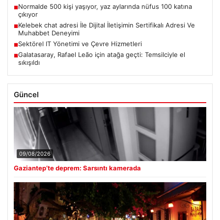
Normalde 500 kişi yaşıyor, yaz aylarında nüfus 100 katına
■
çıkıyor
Kelebek chat adresi İle Dijital İletişimin Sertifikalı Adresi Ve
■
Muhabbet Deneyimi
Sektörel IT Yönetimi ve Çevre Hizmetleri
■
Galatasaray, Rafael Leão için atağa geçti: Temsilciyle el
■
sıkışıldı
Güncel
09/08/2026
Gaziantep’te deprem: Sarsıntı kamerada