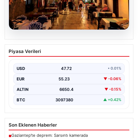
08.08.2026
Normalde 500 kişi yaşıyor, yaz
Piyasa Verileri
aylarında nüfus 100 katına çıkıyor
USD
47.72
• 0.01%
EUR
55.23
▼ -0.06%
ALTIN
6650.4
▼ -0.15%
BTC
3097380
▲ +0.42%
Son Eklenen Haberler
Gaziantep’te deprem: Sarsıntı kamerada
■