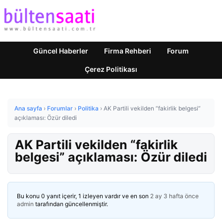
Güncel Haberler
Firma Rehberi
Forum
Çerez Politikası
Ana sayfa
›
Forumlar
›
Politika
›
AK Partili vekilden “fakirlik belgesi”
açıklaması: Özür diledi
AK Partili vekilden “fakirlik
belgesi” açıklaması: Özür diledi
Bu konu 0 yanıt içerir, 1 izleyen vardır ve en son
2 ay 3 hafta önce
admin
tarafından güncellenmiştir.