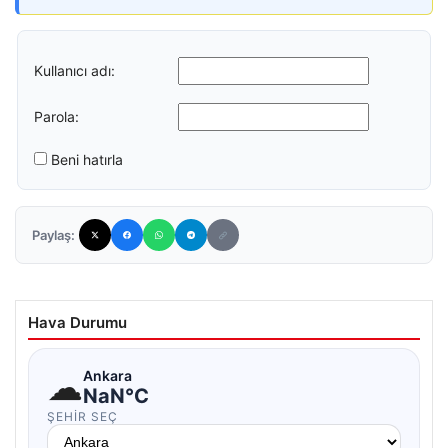
Kullanıcı adı:
Parola:
Beni hatırla
Paylaş:
Hava Durumu
☁
Ankara
NaN°C
ŞEHIR SEÇ