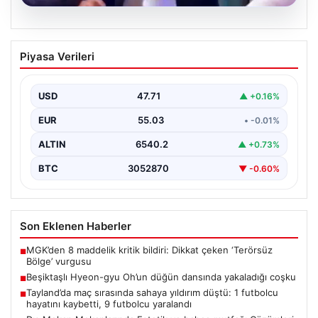
05.08.2026
Beşiktaşlı Hyeon-gyu Oh’un düğün
Piyasa Verileri
dansında yakaladığı coşku
Beşiktaş formasıyla tanınan Hyeon-gyu Oh, yakınlarının
düzenlediği düğünde sahneye çıkarak eğlenceli bir
USD
47.71
▲ +0.16%
dans performansı…
EUR
55.03
• -0.01%
ALTIN
6540.2
▲ +0.73%
BTC
3052870
▼ -0.60%
Son Eklenen Haberler
MGK’den 8 maddelik kritik bildiri: Dikkat çeken ‘Terörsüz
■
Bölge’ vurgusu
Beşiktaşlı Hyeon-gyu Oh’un düğün dansında yakaladığı coşku
■
Tayland’da maç sırasında sahaya yıldırım düştü: 1 futbolcu
■
hayatını kaybetti, 9 futbolcu yaralandı