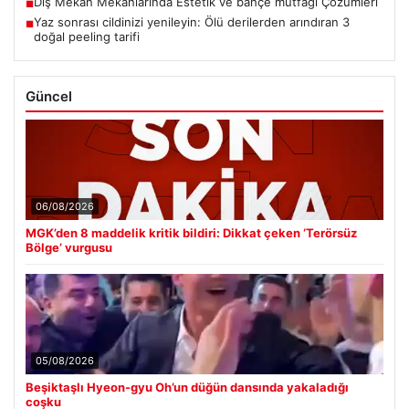
Dış Mekan Mekanlarında Estetik ve bahçe mutfağı Çözümleri
■
Yaz sonrası cildinizi yenileyin: Ölü derilerden arındıran 3
■
doğal peeling tarifi
Güncel
06/08/2026
MGK’den 8 maddelik kritik bildiri: Dikkat çeken ‘Terörsüz
Bölge’ vurgusu
05/08/2026
Beşiktaşlı Hyeon-gyu Oh’un düğün dansında yakaladığı
coşku