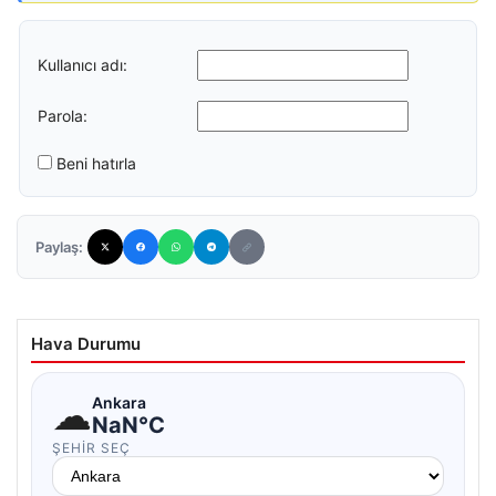
Kullanıcı adı:
Parola:
Beni hatırla
Paylaş:
Hava Durumu
☁
Ankara
NaN°C
ŞEHIR SEÇ