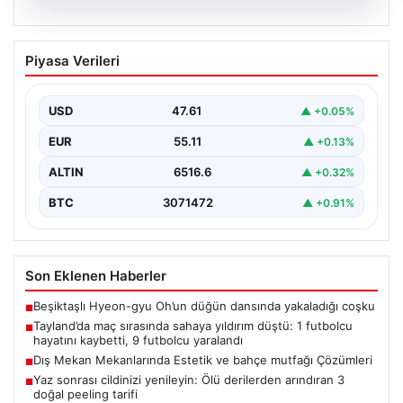
04.08.2026
Tayland’da maç sırasında sahaya
Piyasa Verileri
yıldırım düştü: 1 futbolcu hayatını
kaybetti, 9 futbolcu yaralandı
USD
47.61
▲ +0.05%
EUR
55.11
▲ +0.13%
ALTIN
6516.6
▲ +0.32%
BTC
3071472
▲ +0.91%
Son Eklenen Haberler
Beşiktaşlı Hyeon-gyu Oh’un düğün dansında yakaladığı coşku
■
Tayland’da maç sırasında sahaya yıldırım düştü: 1 futbolcu
■
hayatını kaybetti, 9 futbolcu yaralandı
Dış Mekan Mekanlarında Estetik ve bahçe mutfağı Çözümleri
■
Yaz sonrası cildinizi yenileyin: Ölü derilerden arındıran 3
■
doğal peeling tarifi