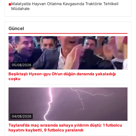
Malatya’da Hayvan Otlatma Kavgasında Traktörle Tehlikeli
■
Müdahale
Güncel
05/08/2026
Beşiktaşlı Hyeon-gyu Oh’un düğün dansında yakaladığı
coşku
04/08/2026
Tayland’da maç sırasında sahaya yıldırım düştü: 1 futbolcu
hayatını kaybetti, 9 futbolcu yaralandı