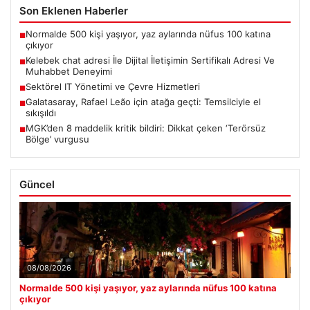
Son Eklenen Haberler
Normalde 500 kişi yaşıyor, yaz aylarında nüfus 100 katına
■
çıkıyor
Kelebek chat adresi İle Dijital İletişimin Sertifikalı Adresi Ve
■
Muhabbet Deneyimi
Sektörel IT Yönetimi ve Çevre Hizmetleri
■
Galatasaray, Rafael Leão için atağa geçti: Temsilciyle el
■
sıkışıldı
MGK’den 8 maddelik kritik bildiri: Dikkat çeken ‘Terörsüz
■
Bölge’ vurgusu
Güncel
08/08/2026
Normalde 500 kişi yaşıyor, yaz aylarında nüfus 100 katına
çıkıyor