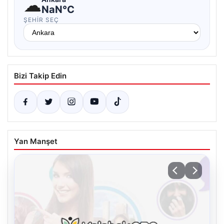
☁
NaN°C
ŞEHIR SEÇ
Bizi Takip Edin
Yan Manşet