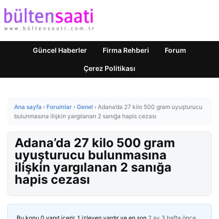
Güncel Haberler
Firma Rehberi
Forum
Çerez Politikası
Ana sayfa
›
Forumlar
›
Genel
›
Adana’da 27 kilo 500 gram uyuşturucu
bulunmasına ilişkin yargılanan 2 sanığa hapis cezası
Adana’da 27 kilo 500 gram
uyuşturucu bulunmasına
ilişkin yargılanan 2 sanığa
hapis cezası
Bu konu 0 yanıt içerir, 1 izleyen vardır ve en son
2 ay 3 hafta önce