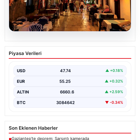
08.08.2026
Normalde 500 kişi yaşıyor, yaz
Piyasa Verileri
aylarında nüfus 100 katına çıkıyor
USD
47.74
▲ +0.18%
EUR
55.25
▲ +0.32%
ALTIN
6660.6
▲ +2.59%
BTC
3084642
▼ -0.34%
Son Eklenen Haberler
Gaziantep’te deprem: Sarsıntı kamerada
■