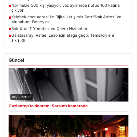
Normalde 500 kişi yaşıyor, yaz aylarında nüfus 100 katına
■
çıkıyor
Kelebek chat adresi İle Dijital İletişimin Sertifikalı Adresi Ve
■
Muhabbet Deneyimi
Sektörel IT Yönetimi ve Çevre Hizmetleri
■
Galatasaray, Rafael Leão için atağa geçti: Temsilciyle el
■
sıkışıldı
Güncel
09/08/2026
Gaziantep’te deprem: Sarsıntı kamerada