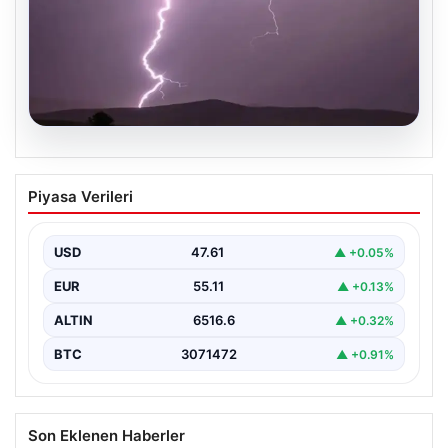
04.08.2026
Tayland’da maç sırasında sahaya
Piyasa Verileri
yıldırım düştü: 1 futbolcu hayatını
kaybetti, 9 futbolcu yaralandı
USD
47.61
▲ +0.05%
EUR
55.11
▲ +0.13%
ALTIN
6516.6
▲ +0.32%
BTC
3071472
▲ +0.91%
Son Eklenen Haberler