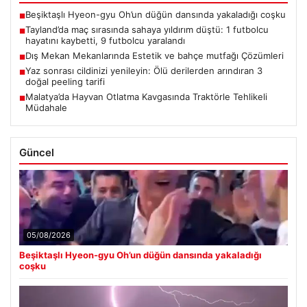
Beşiktaşlı Hyeon-gyu Oh’un düğün dansında yakaladığı coşku
■
Tayland’da maç sırasında sahaya yıldırım düştü: 1 futbolcu
■
hayatını kaybetti, 9 futbolcu yaralandı
Dış Mekan Mekanlarında Estetik ve bahçe mutfağı Çözümleri
■
Yaz sonrası cildinizi yenileyin: Ölü derilerden arındıran 3
■
doğal peeling tarifi
Malatya’da Hayvan Otlatma Kavgasında Traktörle Tehlikeli
■
Müdahale
Güncel
05/08/2026
Beşiktaşlı Hyeon-gyu Oh’un düğün dansında yakaladığı
coşku