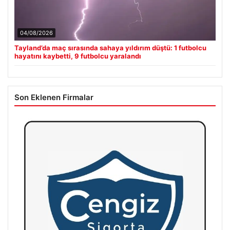
04/08/2026
Tayland’da maç sırasında sahaya yıldırım düştü: 1 futbolcu
hayatını kaybetti, 9 futbolcu yaralandı
Son Eklenen Firmalar