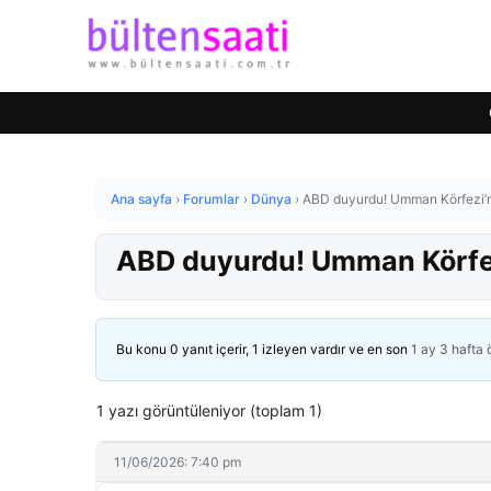
Ana sayfa
›
Forumlar
›
Dünya
›
ABD duyurdu! Umman Körfezi’nd
ABD duyurdu! Umman Körfezi
Bu konu 0 yanıt içerir, 1 izleyen vardır ve en son
1 ay 3 hafta
1 yazı görüntüleniyor (toplam 1)
11/06/2026: 7:40 pm