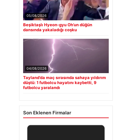
05/08/2026
Beşiktaşlı Hyeon-gyu Oh’un düğün
dansında yakaladığı coşku
04/08/2026
Tayland’da maç sırasında sahaya yıldırım
düştü: 1 futbolcu hayatını kaybetti, 9
futbolcu yaralandı
Son Eklenen Firmalar