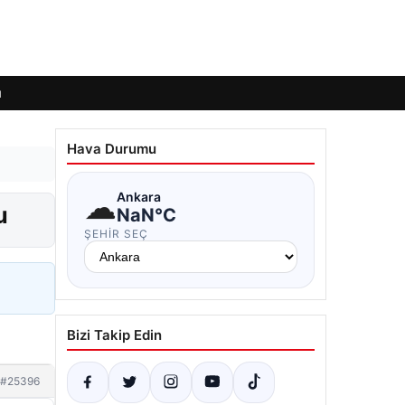
ı
Hava Durumu
☁
Ankara
u
NaN°C
ŞEHIR SEÇ
Bizi Takip Edin
#25396