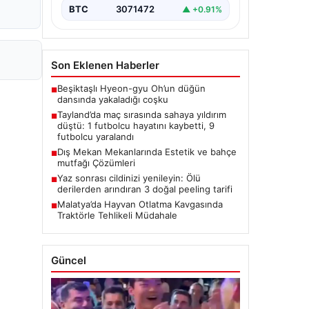
BTC
3071472
▲ +0.91%
Son Eklenen Haberler
Beşiktaşlı Hyeon-gyu Oh’un düğün
■
dansında yakaladığı coşku
Tayland’da maç sırasında sahaya yıldırım
■
düştü: 1 futbolcu hayatını kaybetti, 9
futbolcu yaralandı
Dış Mekan Mekanlarında Estetik ve bahçe
■
mutfağı Çözümleri
Yaz sonrası cildinizi yenileyin: Ölü
■
derilerden arındıran 3 doğal peeling tarifi
Malatya’da Hayvan Otlatma Kavgasında
■
Traktörle Tehlikeli Müdahale
Güncel