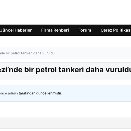
Güncel Haberler
Firma Rehberi
Forum
Çerez Politikas
e bir petrol tankeri daha vuruldu
’nde bir petrol tankeri daha vuruld
 önce
admin
tarafından güncellenmiştir.