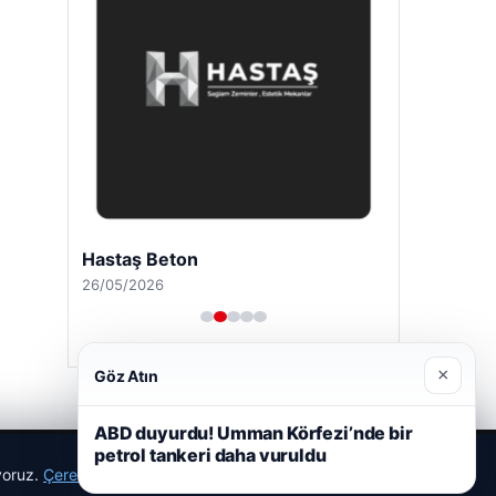
Hastaş Beton
26/05/2026
×
Göz Atın
ABD duyurdu! Umman Körfezi’nde bir
petrol tankeri daha vuruldu
ıyoruz.
Çerez Politikamız
Reddet
Kabul Et