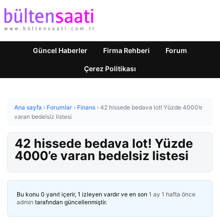
Güncel Haberler
Firma Rehberi
Forum
Çerez Politikası
Ana sayfa
›
Forumlar
›
Finans
›
42 hissede bedava lot! Yüzde 4000’e
varan bedelsiz listesi
42 hissede bedava lot! Yüzde
4000’e varan bedelsiz listesi
Bu konu 0 yanıt içerir, 1 izleyen vardır ve en son
1 ay 1 hafta önce
admin
tarafından güncellenmiştir.