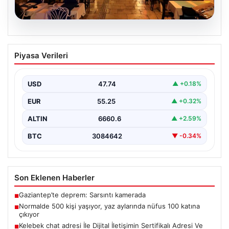
08.08.2026
Normalde 500 kişi yaşıyor, yaz
Piyasa Verileri
aylarında nüfus 100 katına çıkıyor
USD
47.74
▲ +0.18%
EUR
55.25
▲ +0.32%
ALTIN
6660.6
▲ +2.59%
BTC
3084642
▼ -0.34%
Son Eklenen Haberler
Gaziantep’te deprem: Sarsıntı kamerada
■
Normalde 500 kişi yaşıyor, yaz aylarında nüfus 100 katına
■
çıkıyor
Kelebek chat adresi İle Dijital İletişimin Sertifikalı Adresi Ve
■