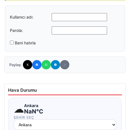
Kullanıcı adı:
Parola:
Beni hatırla
Paylaş:
Hava Durumu
☁
Ankara
NaN°C
ŞEHIR SEÇ