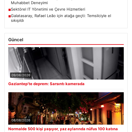
Muhabbet Deneyimi
Sektörel IT Yönetimi ve Çevre Hizmetleri
■
Galatasaray, Rafael Leão için atağa geçti: Temsilciyle el
■
sıkışıldı
Güncel
09/08/2026
Gaziantep’te deprem: Sarsıntı kamerada
08/08/2026
Normalde 500 kişi yaşıyor, yaz aylarında nüfus 100 katına