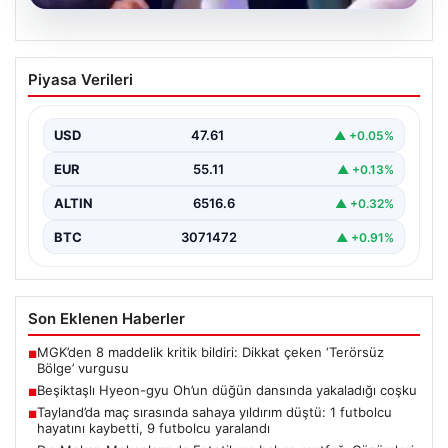
05.08.2026
Beşiktaşlı Hyeon-gyu Oh’un düğün
Piyasa Verileri
dansında yakaladığı coşku
Beşiktaş formasıyla tanınan Hyeon-gyu Oh, yakınlarının
düzenlediği düğünde sahneye çıkarak eğlenceli bir
USD
47.61
▲ +0.05%
dans performansı…
EUR
55.11
▲ +0.13%
ALTIN
6516.6
▲ +0.32%
BTC
3071472
▲ +0.91%
Son Eklenen Haberler
MGK’den 8 maddelik kritik bildiri: Dikkat çeken ‘Terörsüz
■
Bölge’ vurgusu
Beşiktaşlı Hyeon-gyu Oh’un düğün dansında yakaladığı coşku
■
Tayland’da maç sırasında sahaya yıldırım düştü: 1 futbolcu
■
hayatını kaybetti, 9 futbolcu yaralandı