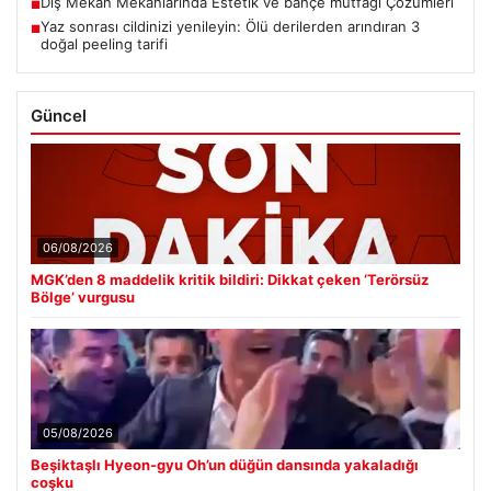
Dış Mekan Mekanlarında Estetik ve bahçe mutfağı Çözümleri
■
Yaz sonrası cildinizi yenileyin: Ölü derilerden arındıran 3
■
doğal peeling tarifi
Güncel
06/08/2026
MGK’den 8 maddelik kritik bildiri: Dikkat çeken ‘Terörsüz
Bölge’ vurgusu
05/08/2026
Beşiktaşlı Hyeon-gyu Oh’un düğün dansında yakaladığı
coşku