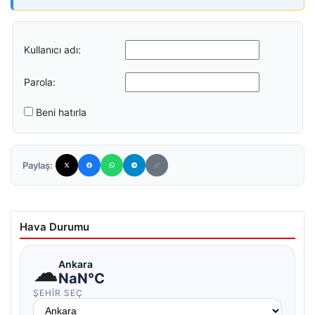
Kullanıcı adı:
Parola:
Beni hatırla
Paylaş:
Hava Durumu
☁
Ankara
NaN°C
ŞEHIR SEÇ