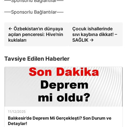
—–Sponsorlu Bağlantılar—–
—–Sponsorlu Bağlantılar—–
← Özbekistan'ın dünyaya
Çocuk ishallerinde
açılan penceresi: Hive'nin
sıvı kaybına dikkat! –
kuklaları
SAĞLIK →
Tavsiye Edilen Haberler
11/12/2025
Balıkesir’de Deprem Mi Gerçekleşti? Son Durum ve
Detaylar!