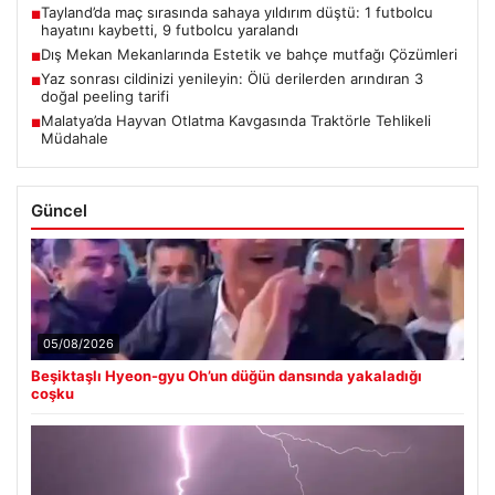
Tayland’da maç sırasında sahaya yıldırım düştü: 1 futbolcu
■
hayatını kaybetti, 9 futbolcu yaralandı
Dış Mekan Mekanlarında Estetik ve bahçe mutfağı Çözümleri
■
Yaz sonrası cildinizi yenileyin: Ölü derilerden arındıran 3
■
doğal peeling tarifi
Malatya’da Hayvan Otlatma Kavgasında Traktörle Tehlikeli
■
Müdahale
Güncel
05/08/2026
Beşiktaşlı Hyeon-gyu Oh’un düğün dansında yakaladığı
coşku