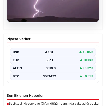
04.08.2026
Tayland’da maç sırasında sahaya
Piyasa Verileri
yıldırım düştü: 1 futbolcu hayatını
kaybetti, 9 futbolcu yaralandı
USD
47.61
▲ +0.05%
EUR
55.11
▲ +0.13%
ALTIN
6516.6
▲ +0.32%
BTC
3071472
▲ +0.91%
Son Eklenen Haberler
Beşiktaşlı Hyeon-gyu Oh’un düğün dansında yakaladığı coşku
■