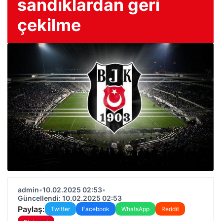
sandıklardan geri
çekilme
admin
•
10.02.2025 02:53
•
Güncellendi: 10.02.2025 02:53
Paylaş:
Twitter
Facebook
WhatsApp
Reddit