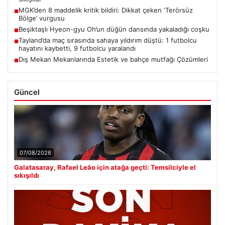
MGK’den 8 maddelik kritik bildiri: Dikkat çeken ‘Terörsüz
■
Bölge’ vurgusu
Beşiktaşlı Hyeon-gyu Oh’un düğün dansında yakaladığı coşku
■
Tayland’da maç sırasında sahaya yıldırım düştü: 1 futbolcu
■
hayatını kaybetti, 9 futbolcu yaralandı
Dış Mekan Mekanlarında Estetik ve bahçe mutfağı Çözümleri
■
Güncel
07/08/2026
Galatasaray, Rafael Leão için atağa geçti: Temsilciyle el
sıkışıldı