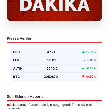
06.08.2026
MGK’den 8 maddelik kritik bildiri: Dikkat
Piyasa Verileri
çeken ‘Terörsüz Bölge’ vurgusu
USD
47.71
▲ +0.16%
EUR
55.03
• -0.01%
ALTIN
6540.2
▲ +0.73%
BTC
3052870
▼ -0.60%
Son Eklenen Haberler
Galatasaray, Rafael Leão için atağa geçti: Temsilciyle el
■
sıkışıldı