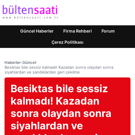
Güncel Haberler
Firma Rehberi
Forum
Çerez Politikası
Haberler
›
Güncel
›
Besiktas bile sessiz kalmadı! Kazadan sonra olaydan sonra
siyahlardan ve sandıklardan geri çekilme
Besiktas bile sessiz
kalmadı! Kazadan
sonra olaydan sonra
siyahlardan ve