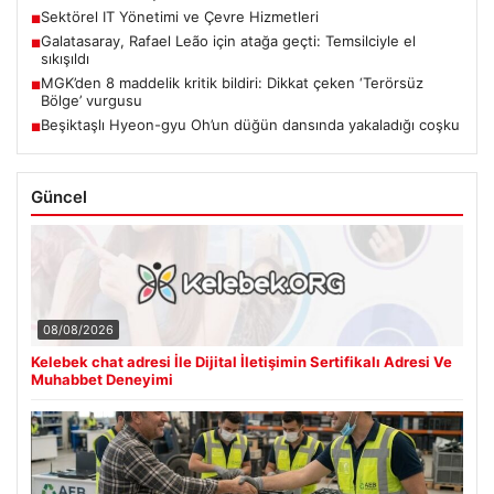
Sektörel IT Yönetimi ve Çevre Hizmetleri
■
Galatasaray, Rafael Leão için atağa geçti: Temsilciyle el
■
sıkışıldı
MGK’den 8 maddelik kritik bildiri: Dikkat çeken ‘Terörsüz
■
Bölge’ vurgusu
Beşiktaşlı Hyeon-gyu Oh’un düğün dansında yakaladığı coşku
■
Güncel
08/08/2026
Kelebek chat adresi İle Dijital İletişimin Sertifikalı Adresi Ve
Muhabbet Deneyimi