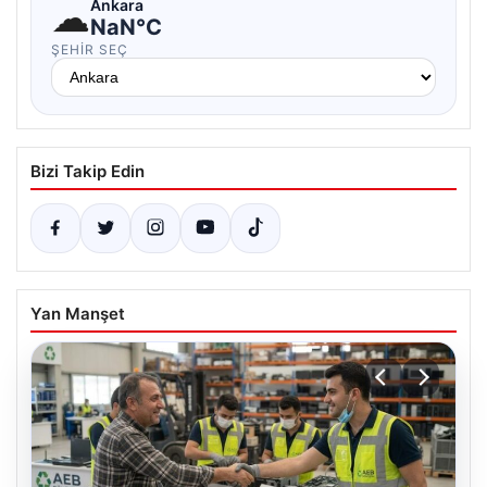
☁
Ankara
NaN°C
ŞEHIR SEÇ
Bizi Takip Edin
Yan Manşet