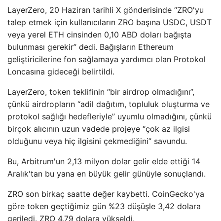
LayerZero, 20 Haziran tarihli X gönderisinde “ZRO'yu
talep etmek için kullanıcıların ZRO başına USDC, USDT
veya yerel ETH cinsinden 0,10 ABD doları bağışta
bulunması gerekir” dedi. Bağışların Ethereum
geliştiricilerine fon sağlamaya yardımcı olan Protokol
Loncasına gideceği belirtildi.
LayerZero, token teklifinin “bir airdrop olmadığını”,
çünkü airdropların “adil dağıtım, topluluk oluşturma ve
protokol sağlığı hedefleriyle” uyumlu olmadığını, çünkü
birçok alıcının uzun vadede projeye “çok az ilgisi
olduğunu veya hiç ilgisini çekmediğini” savundu.
Bu, Arbitrum'un 2,13 milyon dolar gelir elde ettiği 14
Aralık'tan bu yana en büyük gelir günüyle sonuçlandı.
ZRO son birkaç saatte değer kaybetti. CoinGecko'ya
göre token geçtiğimiz gün %23 düşüşle 3,42 dolara
geriledi. ZRO 4,79 dolara yükseldi.