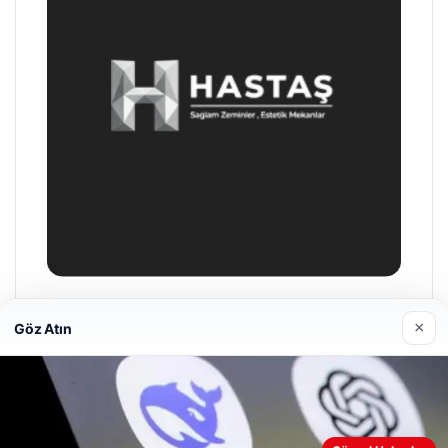
Hastaş Beton
×
Göz Atın
26/05/2026