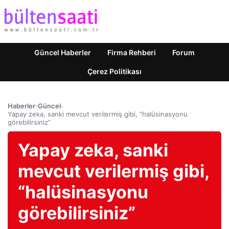
Güncel Haberler
Firma Rehberi
Forum
Çerez Politikası
Haberler
›
Güncel
›
Yapay zeka, sanki mevcut verilermiş gibi, “halüsinasyonu
görebilirsiniz”
Yapay zeka, sanki
mevcut verilermiş gibi,
“halüsinasyonu
görebilirsiniz”