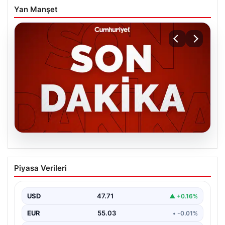
Yan Manşet
06.08.2026
MGK’den 8 maddelik kritik bildiri: Dikkat
Piyasa Verileri
çeken ‘Terörsüz Bölge’ vurgusu
USD
47.71
▲ +0.16%
EUR
55.03
• -0.01%