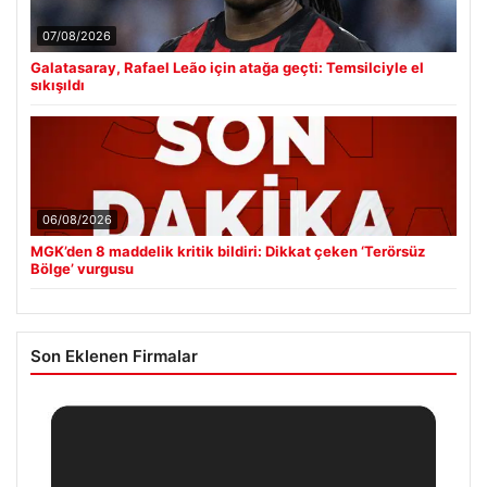
07/08/2026
Galatasaray, Rafael Leão için atağa geçti: Temsilciyle el
sıkışıldı
06/08/2026
MGK’den 8 maddelik kritik bildiri: Dikkat çeken ‘Terörsüz
Bölge’ vurgusu
Son Eklenen Firmalar