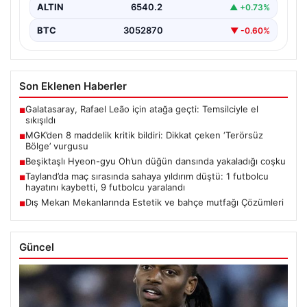
ALTIN
6540.2
▲ +0.73%
BTC
3052870
▼ -0.60%
Son Eklenen Haberler
Galatasaray, Rafael Leão için atağa geçti: Temsilciyle el
■
sıkışıldı
MGK’den 8 maddelik kritik bildiri: Dikkat çeken ‘Terörsüz
■
Bölge’ vurgusu
Beşiktaşlı Hyeon-gyu Oh’un düğün dansında yakaladığı coşku
■
Tayland’da maç sırasında sahaya yıldırım düştü: 1 futbolcu
■
hayatını kaybetti, 9 futbolcu yaralandı
Dış Mekan Mekanlarında Estetik ve bahçe mutfağı Çözümleri
■
Güncel