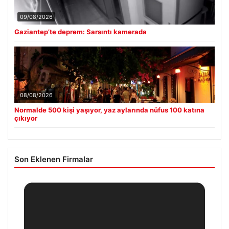
09/08/2026
Gaziantep’te deprem: Sarsıntı kamerada
08/08/2026
Normalde 500 kişi yaşıyor, yaz aylarında nüfus 100 katına
çıkıyor
Son Eklenen Firmalar