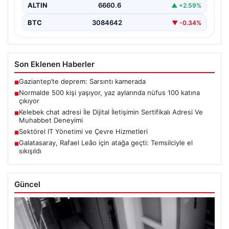
ALTIN
6660.6
▲ +2.59%
BTC
3084642
▼ -0.34%
Son Eklenen Haberler
Gaziantep’te deprem: Sarsıntı kamerada
■
Normalde 500 kişi yaşıyor, yaz aylarında nüfus 100 katına
■
çıkıyor
Kelebek chat adresi İle Dijital İletişimin Sertifikalı Adresi Ve
■
Muhabbet Deneyimi
Sektörel IT Yönetimi ve Çevre Hizmetleri
■
Galatasaray, Rafael Leão için atağa geçti: Temsilciyle el
■
sıkışıldı
Güncel