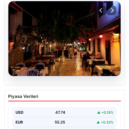
08.08.2026
Normalde 500 kişi yaşıyor, yaz
Piyasa Verileri
aylarında nüfus 100 katına çıkıyor
USD
47.74
▲ +0.18%
EUR
55.25
▲ +0.32%