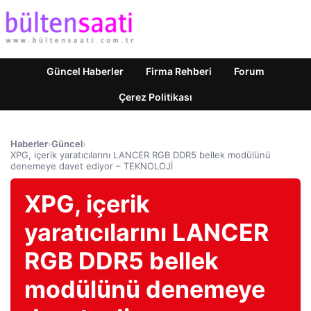
Güncel Haberler
Firma Rehberi
Forum
Çerez Politikası
Haberler
›
Güncel
›
XPG, içerik yaratıcılarını LANCER RGB DDR5 bellek modülünü
denemeye davet ediyor – TEKNOLOJİ
XPG, içerik
yaratıcılarını LANCER
RGB DDR5 bellek
modülünü denemeye