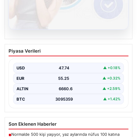
08.08.2026
Kelebek chat adresi İle Dijital İletişimin
Piyasa Verileri
Sertifikalı Adresi Ve Muhabbet
Deneyimi
USD
47.74
▲ +0.18%
İnternet çağında bireylerin güvenli bir tarzda irtibat
sağlaması kritik bir önem taşımaktadır. Güncel olarak…
EUR
55.25
▲ +0.32%
ALTIN
6660.6
▲ +2.59%
BTC
3095359
▲ +1.42%
Son Eklenen Haberler
Normalde 500 kişi yaşıyor, yaz aylarında nüfus 100 katına
■