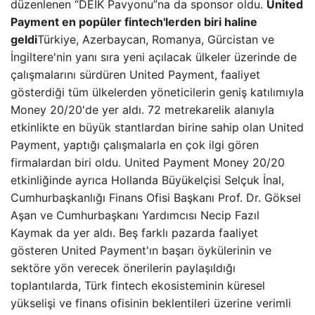
düzenlenen “DEİK Pavyonu”na da sponsor oldu.
United
Payment en popüler fintech'lerden biri haline
geldi
Türkiye, Azerbaycan, Romanya, Gürcistan ve
İngiltere'nin yanı sıra yeni açılacak ülkeler üzerinde de
çalışmalarını sürdüren United Payment, faaliyet
gösterdiği tüm ülkelerden yöneticilerin geniş katılımıyla
Money 20/20'de yer aldı. 72 metrekarelik alanıyla
etkinlikte en büyük stantlardan birine sahip olan United
Payment, yaptığı çalışmalarla en çok ilgi gören
firmalardan biri oldu. United Payment Money 20/20
etkinliğinde ayrıca Hollanda Büyükelçisi Selçuk İnal,
Cumhurbaşkanlığı Finans Ofisi Başkanı Prof. Dr. Göksel
Aşan ve Cumhurbaşkanı Yardımcısı Necip Fazıl
Kaymak da yer aldı. Beş farklı pazarda faaliyet
gösteren United Payment'ın başarı öykülerinin ve
sektöre yön verecek önerilerin paylaşıldığı
toplantılarda, Türk fintech ekosisteminin küresel
yükselişi ve finans ofisinin beklentileri üzerine verimli