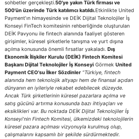
sohbetler gerçekleşti.
50'ye yakın Türk firması ve
500'ün üzerinde Türk katılımcı katıldı.
Etkinlikte United
Payment'ın himayesinde ve DEİK Dijital Teknolojiler İş
Konseyi FinTech komitesinin rehberliğinde oluşturulan
DEİK Pavyonu ile fintech alanında faaliyet gösteren
girişimler, küresel şirketlerle tanışma ve yurt dışına
açılma konusunda önemli fırsatlar yakaladı.
Dış
Ekonomik İlişkiler Kurulu (DEİK) Fintech Komitesi
Başkanı Dijital Teknolojiler İş Konseyi
Görmek
United
Payment CEO'su İlker Sözdinler
“
Türkiye, fintech
alanında hem teknolojik altyapı hem de finansal açıdan
dünyanın en iyileriyle rekabet edebilecek düzeyde.
Ancak Türk şirketlerinin küresel pazarlara açılma ve
satış gücünü artırma konusunda bazı ihtiyaçları ve
eksiklikleri var. Bu noktada DEİK Dijital Teknolojiler İş
Konseyi'nin Fintech Komitesi, ülkemizdeki teknolojilerin
küresel pazara açılması vizyonuyla kurulmuş olup,
çalışmalarını kapsamlı bir şekilde sürdürmektedir.