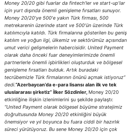
Money 20/20 gibi fuarlar da fintech'ler ve start-up'lar
için yurt dışında önemli genişleme fırsatları sunuyor.
Money 20/20'ye 500'e yakın Türk firması, 500
metrekarenin üzerinde stant ve 500'ün üzerinde Türk
katılımcıyla katıldı. Türk firmalarına gösterilen bu geniş
katılım ve yoğun ilgi, ülkemiz ve sektörümüz açısından
umut verici gelişmelerin habercisidir. United Payment
olarak daha önceki fuar deneyimlerimizde önemli
partnerlerle önemli işbirlikleri oluşturduk ve bölgesel
genişleme fırsatları bulduk. Artık buradaki
tecrübemizle Türk firmalarının önünü açmak istiyoruz”
dedi.
“Azerbaycan’da e-para lisansı alan ilk ve tek
uluslararası şirketiz”
İlker Sözdinler,
Money 20/20
etkinliğine ilişkin izlenimlerini şu şekilde paylaştı:
“United Payment olarak bölgesel büyüme stratejimiz
doğrultusunda Money 20/20 etkinliğini büyük
önemsiyor ve yıl boyunca bu fuara ciddi bir hazırlık
süreci yürütüyoruz. Bu sene Money 20/20 için çok