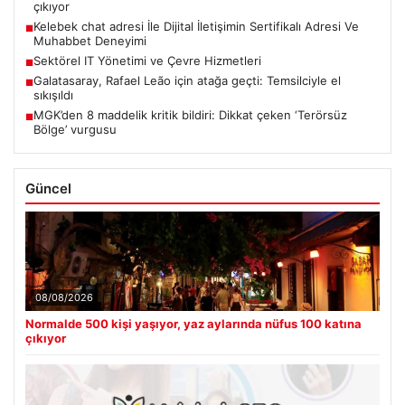
çıkıyor
Kelebek chat adresi İle Dijital İletişimin Sertifikalı Adresi Ve
■
Muhabbet Deneyimi
Sektörel IT Yönetimi ve Çevre Hizmetleri
■
Galatasaray, Rafael Leão için atağa geçti: Temsilciyle el
■
sıkışıldı
MGK’den 8 maddelik kritik bildiri: Dikkat çeken ‘Terörsüz
■
Bölge’ vurgusu
Güncel
08/08/2026
Normalde 500 kişi yaşıyor, yaz aylarında nüfus 100 katına
çıkıyor