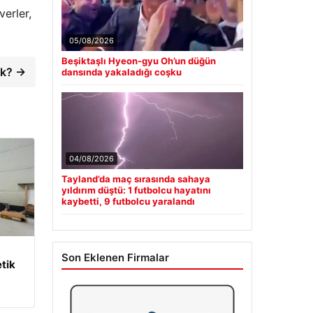
verler,
05/08/2026
Beşiktaşlı Hyeon-gyu Oh’un düğün
ak? →
dansında yakaladığı coşku
04/08/2026
Tayland’da maç sırasında sahaya
yıldırım düştü: 1 futbolcu hayatını
kaybetti, 9 futbolcu yaralandı
Son Eklenen Firmalar
tik