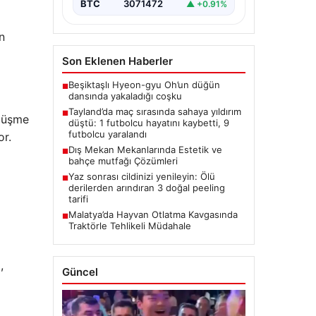
BTC
3071472
▲ +0.91%
n
Son Eklenen Haberler
Beşiktaşlı Hyeon-gyu Oh’un düğün
■
dansında yakaladığı coşku
Tayland’da maç sırasında sahaya yıldırım
■
 düşme
düştü: 1 futbolcu hayatını kaybetti, 9
futbolcu yaralandı
or.
Dış Mekan Mekanlarında Estetik ve
■
bahçe mutfağı Çözümleri
Yaz sonrası cildinizi yenileyin: Ölü
■
derilerden arındıran 3 doğal peeling
tarifi
Malatya’da Hayvan Otlatma Kavgasında
■
Traktörle Tehlikeli Müdahale
,
Güncel