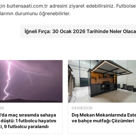
çin bultensaati.com.tr adresini ziyaret edebilirsiniz. Futbolse
larının durumunu öğrenebilirler.
İğneli Fırça: 30 Ocak 2026 Tarihinde Neler Olac
26
04/08/2026
’da maç sırasında sahaya
Dış Mekan Mekanlarında Este
 düştü: 1 futbolcu hayatını
ve bahçe mutfağı Çözümleri
i, 9 futbolcu yaralandı