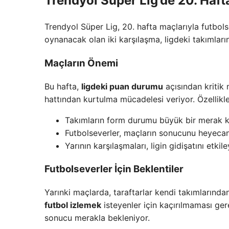
Trendyol Süper Lig’de 20. Haf
Trendyol Süper Lig, 20. hafta maçlarıyla futbol
oynanacak olan iki karşılaşma, ligdeki takımlar
Maçların Önemi
Bu hafta,
ligdeki puan durumu
açısından kritik
hattından kurtulma mücadelesi veriyor. Özellikle
Takımların form durumu büyük bir merak 
Futbolseverler, maçların sonucunu heyecan
Yarının karşılaşmaları, ligin gidişatını etkiley
Futbolseverler İçin Beklentiler
Yarınki maçlarda, taraftarlar kendi takımlarından
futbol izlemek
isteyenler için kaçırılmaması ger
sonucu merakla bekleniyor.