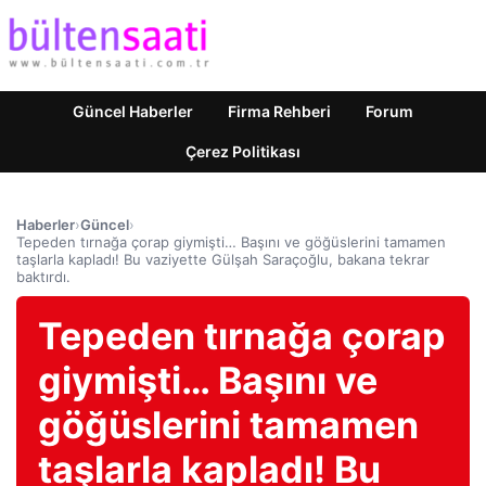
Güncel Haberler
Firma Rehberi
Forum
Çerez Politikası
Haberler
›
Güncel
›
Tepeden tırnağa çorap giymişti… Başını ve göğüslerini tamamen
taşlarla kapladı! Bu vaziyette Gülşah Saraçoğlu, bakana tekrar
baktırdı.
Tepeden tırnağa çorap
giymişti… Başını ve
göğüslerini tamamen
taşlarla kapladı! Bu