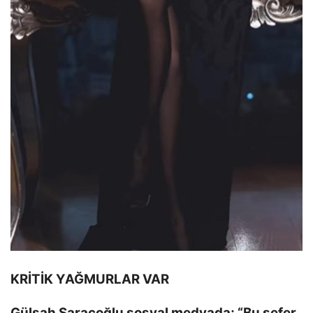
KRİTİK YAĞMURLAR VAR
Gülşah Saraçoğlu sosyal medyada; “Bu sefer