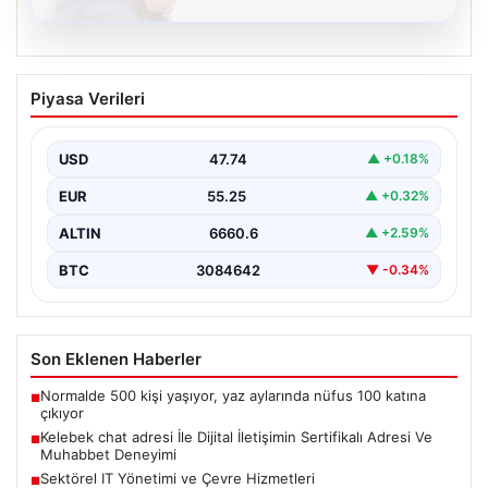
08.08.2026
Kelebek chat adresi İle Dijital İletişimin
Piyasa Verileri
Sertifikalı Adresi Ve Muhabbet
Deneyimi
USD
47.74
▲ +0.18%
İnternet çağında bireylerin güvenli bir tarzda irtibat
sağlaması kritik bir önem taşımaktadır. Güncel olarak…
EUR
55.25
▲ +0.32%
ALTIN
6660.6
▲ +2.59%
BTC
3084642
▼ -0.34%
Son Eklenen Haberler
Normalde 500 kişi yaşıyor, yaz aylarında nüfus 100 katına
■
çıkıyor
Kelebek chat adresi İle Dijital İletişimin Sertifikalı Adresi Ve
■
Muhabbet Deneyimi
Sektörel IT Yönetimi ve Çevre Hizmetleri
■