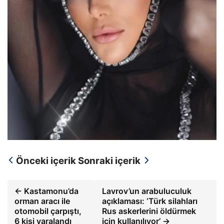
Önceki içerik
Sonraki içerik
← Kastamonu’da
Lavrov’un arabuluculuk
orman aracı ile
açıklaması: ‘Türk silahları
otomobil çarpıştı,
Rus askerlerini öldürmek
6 kişi yaralandı
için kullanılıyor’ →