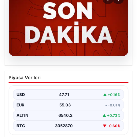
06.08.2026
MGK’den 8 maddelik kritik bildiri: Dikkat
Piyasa Verileri
çeken ‘Terörsüz Bölge’ vurgusu
USD
47.71
▲ +0.16%
EUR
55.03
• -0.01%
ALTIN
6540.2
▲ +0.73%
BTC
3052870
▼ -0.60%