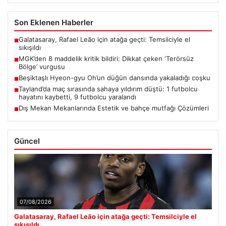
Son Eklenen Haberler
Galatasaray, Rafael Leão için atağa geçti: Temsilciyle el
■
sıkışıldı
MGK’den 8 maddelik kritik bildiri: Dikkat çeken ‘Terörsüz
■
Bölge’ vurgusu
Beşiktaşlı Hyeon-gyu Oh’un düğün dansında yakaladığı coşku
■
Tayland’da maç sırasında sahaya yıldırım düştü: 1 futbolcu
■
hayatını kaybetti, 9 futbolcu yaralandı
Dış Mekan Mekanlarında Estetik ve bahçe mutfağı Çözümleri
■
Güncel
07/08/2026
Galatasaray, Rafael Leão için atağa geçti: Temsilciyle el
sıkışıldı