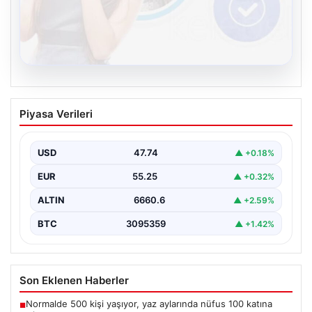
08.08.2026
Kelebek chat adresi İle Dijital İletişimin
Piyasa Verileri
Sertifikalı Adresi Ve Muhabbet
Deneyimi
USD
47.74
▲ +0.18%
İnternet çağında bireylerin güvenli bir tarzda irtibat
sağlaması kritik bir önem taşımaktadır. Güncel olarak…
EUR
55.25
▲ +0.32%
ALTIN
6660.6
▲ +2.59%
BTC
3095359
▲ +1.42%
Son Eklenen Haberler
Normalde 500 kişi yaşıyor, yaz aylarında nüfus 100 katına
■