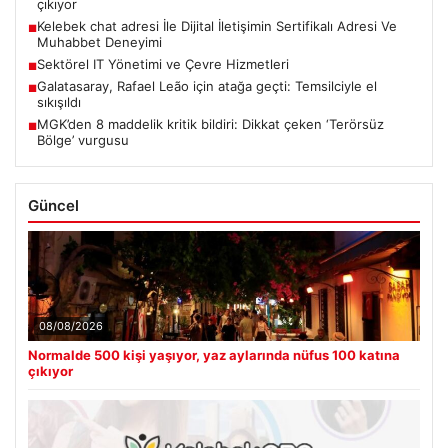
çıkıyor
Kelebek chat adresi İle Dijital İletişimin Sertifikalı Adresi Ve
■
Muhabbet Deneyimi
Sektörel IT Yönetimi ve Çevre Hizmetleri
■
Galatasaray, Rafael Leão için atağa geçti: Temsilciyle el
■
sıkışıldı
MGK’den 8 maddelik kritik bildiri: Dikkat çeken ‘Terörsüz
■
Bölge’ vurgusu
Güncel
08/08/2026
Normalde 500 kişi yaşıyor, yaz aylarında nüfus 100 katına
çıkıyor