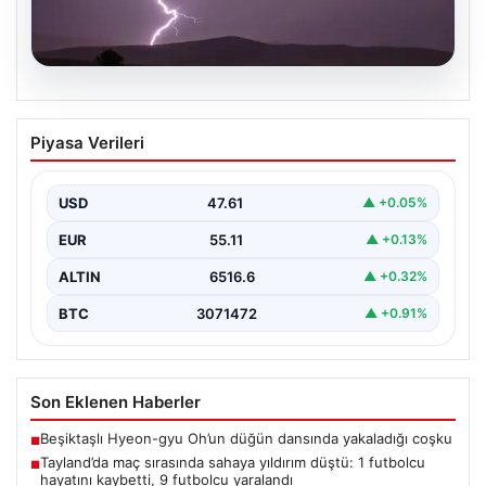
04.08.2026
Tayland’da maç sırasında sahaya
Piyasa Verileri
yıldırım düştü: 1 futbolcu hayatını
kaybetti, 9 futbolcu yaralandı
USD
47.61
▲ +0.05%
EUR
55.11
▲ +0.13%
ALTIN
6516.6
▲ +0.32%
BTC
3071472
▲ +0.91%
Son Eklenen Haberler
Beşiktaşlı Hyeon-gyu Oh’un düğün dansında yakaladığı coşku
■
Tayland’da maç sırasında sahaya yıldırım düştü: 1 futbolcu
■
hayatını kaybetti, 9 futbolcu yaralandı