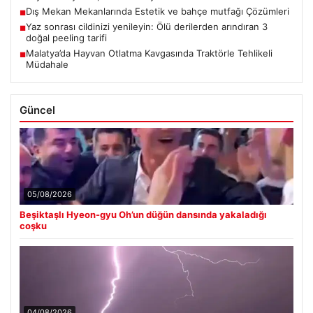
Dış Mekan Mekanlarında Estetik ve bahçe mutfağı Çözümleri
■
Yaz sonrası cildinizi yenileyin: Ölü derilerden arındıran 3
■
doğal peeling tarifi
Malatya’da Hayvan Otlatma Kavgasında Traktörle Tehlikeli
■
Müdahale
Güncel
05/08/2026
Beşiktaşlı Hyeon-gyu Oh’un düğün dansında yakaladığı
coşku
04/08/2026