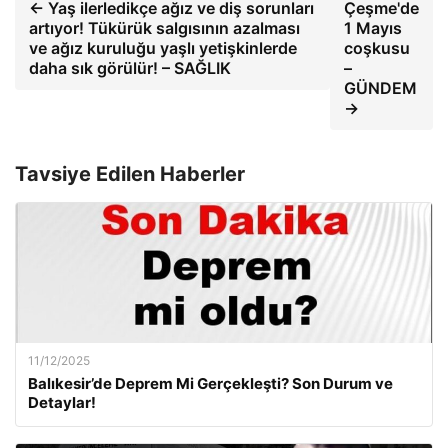
← Yaş ilerledikçe ağız ve diş sorunları
Çeşme'de
artıyor! Tükürük salgısının azalması
1 Mayıs
ve ağız kuruluğu yaşlı yetişkinlerde
coşkusu
daha sık görülür! – SAĞLIK
–
GÜNDEM
→
Tavsiye Edilen Haberler
11/12/2025
Balıkesir’de Deprem Mi Gerçekleşti? Son Durum ve
Detaylar!