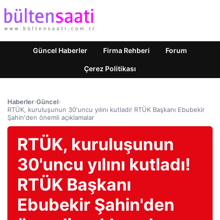
Güncel Haberler
Firma Rehberi
Forum
Çerez Politikası
Haberler
›
Güncel
›
RTÜK, kuruluşunun 30'uncu yılını kutladı! RTÜK Başkanı Ebubekir
Şahin'den önemli açıklamalar
RTÜK, kuruluşunun
30'uncu yılını kutladı!
RTÜK Başkanı
Ebubekir Şahin'den