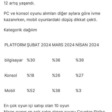
12 artış yaşandı.
PC ve konsol oyunu alımları diğer aylara göre ivme
kazanırken, mobil oyunlardaki düşüş dikkat çekti.
Kategorik dağılım
PLATFORM
ŞUBAT 2024
MARS 2024
NİSAN 2024
bilgisayar
%30
%36
%39
Konsol
%18
%26
%27
Mobil
%52
%38
%3
En çok oyun içi satışı olan 10 oyun
Nisan ayının en çok satın alınan oyunu Counter-Strike