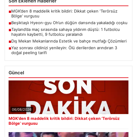
Son Eklenen Haberler
MGK’den 8 maddelik kritik bildiri: Dikkat çeken ‘Terörsüz
■
Bölge’ vurgusu
Beşiktaşlı Hyeon-gyu Oh’un düğün dansında yakaladığı coşku
■
Tayland’da maç sırasında sahaya yıldırım düştü: 1 futbolcu
■
hayatını kaybetti, 9 futbolcu yaralandı
Dış Mekan Mekanlarında Estetik ve bahçe mutfağı Çözümleri
■
Yaz sonrası cildinizi yenileyin: Ölü derilerden arındıran 3
■
doğal peeling tarifi
Güncel
06/08/2026
MGK’den 8 maddelik kritik bildiri: Dikkat çeken ‘Terörsüz
Bölge’ vurgusu