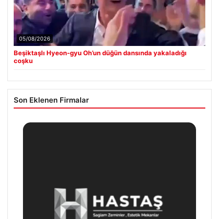
05/08/2026
Beşiktaşlı Hyeon-gyu Oh’un düğün dansında yakaladığı
coşku
Son Eklenen Firmalar