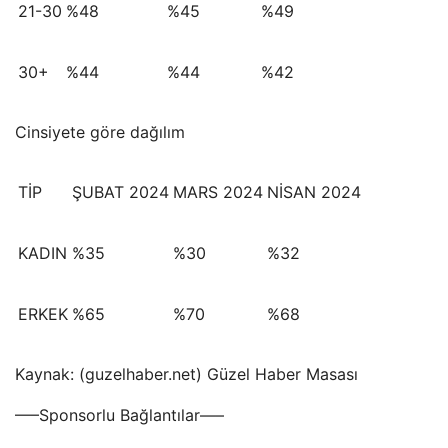
21-30
%48
%45
%49
30+
%44
%44
%42
Cinsiyete göre dağılım
TİP
ŞUBAT 2024
MARS 2024
NİSAN 2024
KADIN
%35
%30
%32
ERKEK
%65
%70
%68
Kaynak: (guzelhaber.net) Güzel Haber Masası
—–Sponsorlu Bağlantılar—–