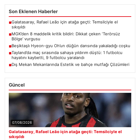
Son Eklenen Haberler
Galatasaray, Rafael Leão için atağa geçti: Temsilciyle el
■
sıkışıldı
MGK’den 8 maddelik kritik bildiri: Dikkat çeken ‘Terörsüz
■
Bölge’ vurgusu
Beşiktaşlı Hyeon-gyu Oh’un düğün dansında yakaladığı coşku
■
Tayland’da maç sırasında sahaya yıldırım düştü: 1 futbolcu
■
hayatını kaybetti, 9 futbolcu yaralandı
Dış Mekan Mekanlarında Estetik ve bahçe mutfağı Çözümleri
■
Güncel
07/08/2026
Galatasaray, Rafael Leão için atağa geçti: Temsilciyle el
sıkışıldı