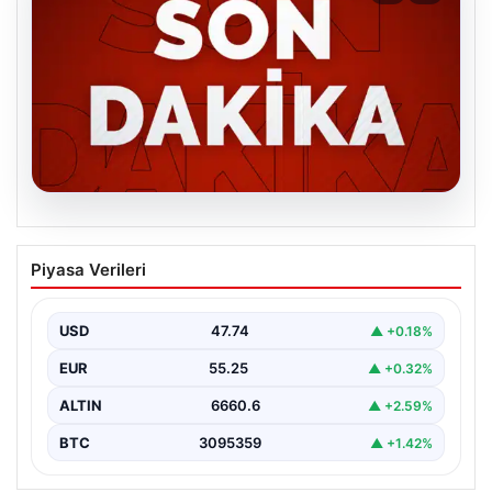
06.08.2026
MGK’den 8 maddelik kritik bildiri: Dikkat
Piyasa Verileri
çeken ‘Terörsüz Bölge’ vurgusu
USD
47.74
▲ +0.18%
EUR
55.25
▲ +0.32%
ALTIN
6660.6
▲ +2.59%
BTC
3095359
▲ +1.42%