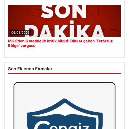
06/08/2026
MGK’den 8 maddelik kritik bildiri: Dikkat çeken ‘Terörsüz
Bölge’ vurgusu
Son Eklenen Firmalar