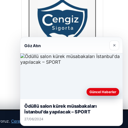
×
Göz Atın
Cengiz Sigorta
23/06/2026
Güncel Haberler
Ödüllü salon kürek müsabakaları
İstanbul'da yapılacak – SPORT
27/06/2024
ıyoruz.
Çerez Politikamız
Reddet
Kabul Et