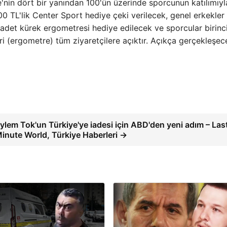
'nin dört bir yanından 100'ün üzerinde sporcunun katılımıyl
000 TL'lik Center Sport hediye çeki verilecek, genel erkekler
 adet kürek ergometresi hediye edilecek ve sporcular birincil
i (ergometre) tüm ziyaretçilere açıktır. Açıkça gerçekleşece
ylem Tok'un Türkiye'ye iadesi için ABD'den yeni adım – Las
inute World, Türkiye Haberleri →