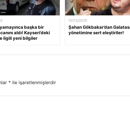
25
10/12/2025
ıyamayınca başka bir
Şahan Gökbakar’dan Galatas
canını aldı! Kayseri’deki
yönetimine sert eleştiriler!
 ilgili yeni bilgiler
nlar
*
ile işaretlenmişlerdir