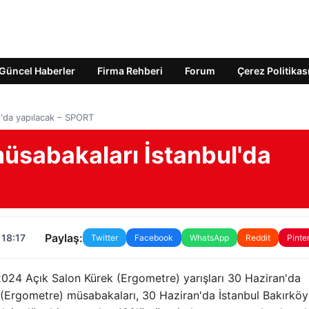
Güncel Haberler
Firma Rehberi
Forum
Çerez Politikas
l'da yapılacak – SPORT
müsabakaları İstanbul'da
Paylaş:
 18:17
Twitter
Facebook
WhatsApp
Reddit
Pinte
024 Açık Salon Kürek (Ergometre) yarışları 30 Haziran'da
k (Ergometre) müsabakaları, 30 Haziran'da İstanbul Bakırköy