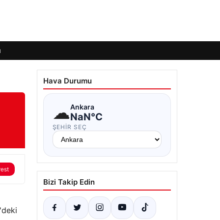
ı
Hava Durumu
☁
Ankara
NaN°C
ŞEHIR SEÇ
rest
Bizi Takip Edin
'deki