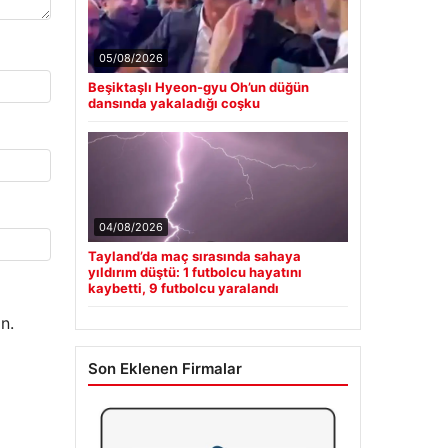
05/08/2026
Beşiktaşlı Hyeon-gyu Oh’un düğün
dansında yakaladığı coşku
04/08/2026
Tayland’da maç sırasında sahaya
yıldırım düştü: 1 futbolcu hayatını
kaybetti, 9 futbolcu yaralandı
n.
Son Eklenen Firmalar