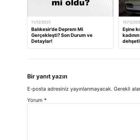
11/12/2025
10/12/20
Balıkesir’de Deprem Mi
Eşine k
Gerçekleşti? Son Durum ve
kadının 
Detaylar!
dehşetle
Bir yanıt yazın
E-posta adresiniz yayınlanmayacak.
Gerekli ala
Yorum
*