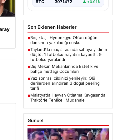
BTC
3071472
▲ +0.91%
Son Eklenen Haberler
aray
Beşiktaşlı Hyeon-gyu Oh’un düğün
■
dansında yakaladığı coşku
Tayland’da maç sırasında sahaya yıldırım
■
düştü: 1 futbolcu hayatını kaybetti, 9
futbolcu yaralandı
Dış Mekan Mekanlarında Estetik ve
■
bahçe mutfağı Çözümleri
Yaz sonrası cildinizi yenileyin: Ölü
■
derilerden arındıran 3 doğal peeling
tarifi
Malatya’da Hayvan Otlatma Kavgasında
■
Traktörle Tehlikeli Müdahale
Güncel