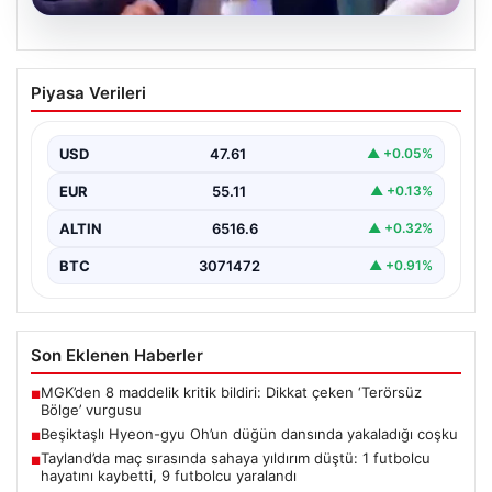
05.08.2026
Beşiktaşlı Hyeon-gyu Oh’un düğün
Piyasa Verileri
dansında yakaladığı coşku
Beşiktaş formasıyla tanınan Hyeon-gyu Oh, yakınlarının
düzenlediği düğünde sahneye çıkarak eğlenceli bir
USD
47.61
▲ +0.05%
dans performansı…
EUR
55.11
▲ +0.13%
ALTIN
6516.6
▲ +0.32%
BTC
3071472
▲ +0.91%
Son Eklenen Haberler
MGK’den 8 maddelik kritik bildiri: Dikkat çeken ‘Terörsüz
■
Bölge’ vurgusu
Beşiktaşlı Hyeon-gyu Oh’un düğün dansında yakaladığı coşku
■
Tayland’da maç sırasında sahaya yıldırım düştü: 1 futbolcu
■
hayatını kaybetti, 9 futbolcu yaralandı