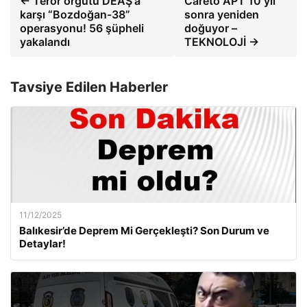
← Terör örgütü DEAŞ'a
Careto APT 10 yıl
karşı “Bozdoğan-38”
sonra yeniden
operasyonu! 56 şüpheli
doğuyor –
yakalandı
TEKNOLOJİ →
Tavsiye Edilen Haberler
11/12/2025
Balıkesir’de Deprem Mi Gerçekleşti? Son Durum ve
Detaylar!