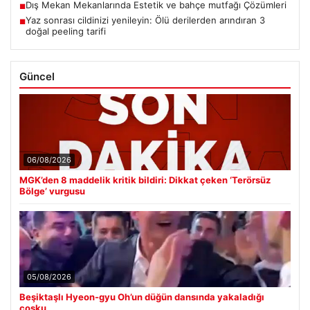
Dış Mekan Mekanlarında Estetik ve bahçe mutfağı Çözümleri
■
Yaz sonrası cildinizi yenileyin: Ölü derilerden arındıran 3
■
doğal peeling tarifi
Güncel
06/08/2026
MGK’den 8 maddelik kritik bildiri: Dikkat çeken ‘Terörsüz
Bölge’ vurgusu
05/08/2026
Beşiktaşlı Hyeon-gyu Oh’un düğün dansında yakaladığı
coşku