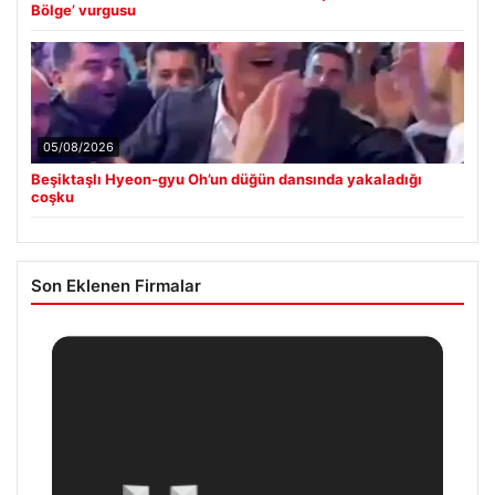
Bölge’ vurgusu
05/08/2026
Beşiktaşlı Hyeon-gyu Oh’un düğün dansında yakaladığı
coşku
Son Eklenen Firmalar