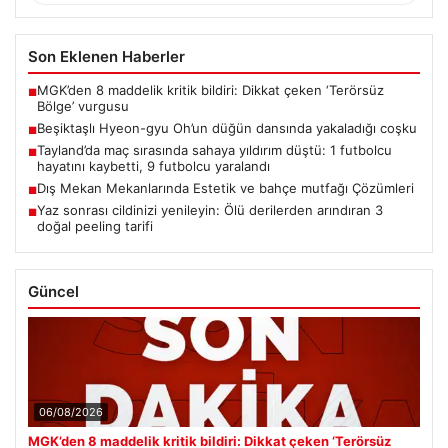
Son Eklenen Haberler
MGK’den 8 maddelik kritik bildiri: Dikkat çeken ‘Terörsüz
■
Bölge’ vurgusu
Beşiktaşlı Hyeon-gyu Oh’un düğün dansında yakaladığı coşku
■
Tayland’da maç sırasında sahaya yıldırım düştü: 1 futbolcu
■
hayatını kaybetti, 9 futbolcu yaralandı
Dış Mekan Mekanlarında Estetik ve bahçe mutfağı Çözümleri
■
Yaz sonrası cildinizi yenileyin: Ölü derilerden arındıran 3
■
doğal peeling tarifi
Güncel
06/08/2026
MGK’den 8 maddelik kritik bildiri: Dikkat çeken ‘Terörsüz