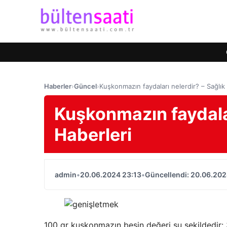
Haberler
›
Güncel
›
Kuşkonmazın faydaları nelerdir? – Sağlık
Kuşkonmazın faydalar
Haberleri
admin
•
20.06.2024 23:13
•
Güncellendi: 20.06.202
100 gr kuşkonmazın besin değeri şu şekildedir: 3