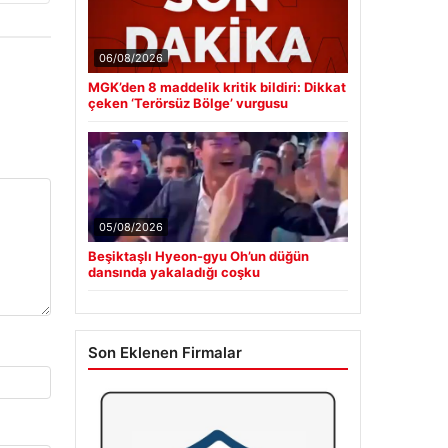
06/08/2026
MGK’den 8 maddelik kritik bildiri: Dikkat
çeken ‘Terörsüz Bölge’ vurgusu
05/08/2026
Beşiktaşlı Hyeon-gyu Oh’un düğün
dansında yakaladığı coşku
Son Eklenen Firmalar