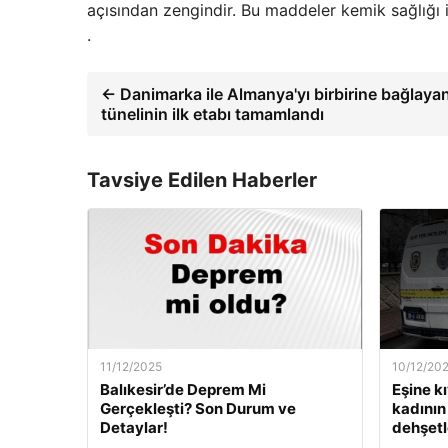
açısından zengindir. Bu maddeler kemik sağlığı iç
.
← Danimarka ile Almanya'yı birbirine bağlay
tünelinin ilk etabı tamamlandı
Tavsiye Edilen Haberler
11/12/2025
10/12/20
Balıkesir’de Deprem Mi
Eşine k
Gerçekleşti? Son Durum ve
kadının 
Detaylar!
dehşetle