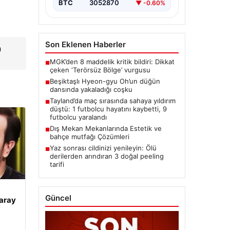
BTC
3052870
▼ -0.60%
Son Eklenen Haberler
a
MGK’den 8 maddelik kritik bildiri: Dikkat
■
çeken ‘Terörsüz Bölge’ vurgusu
Beşiktaşlı Hyeon-gyu Oh’un düğün
■
dansında yakaladığı coşku
Tayland’da maç sırasında sahaya yıldırım
■
düştü: 1 futbolcu hayatını kaybetti, 9
futbolcu yaralandı
Dış Mekan Mekanlarında Estetik ve
■
bahçe mutfağı Çözümleri
Yaz sonrası cildinizi yenileyin: Ölü
■
derilerden arındıran 3 doğal peeling
tarifi
Güncel
aray