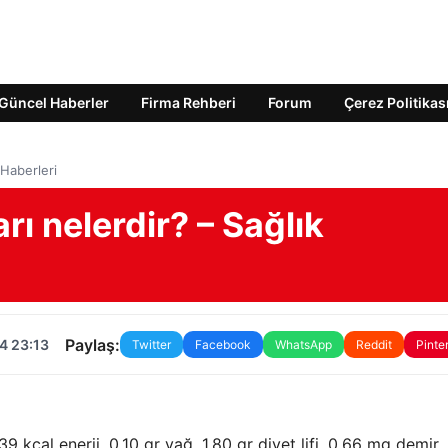
Güncel Haberler
Firma Rehberi
Forum
Çerez Politikas
 Haberleri
ı nelerdir? – Sağlık
Paylaş:
4 23:13
Twitter
Facebook
WhatsApp
Reddit
Pinte
9 kcal enerji, 0,10 gr yağ, 1,80 gr diyet lifi, 0,66 mg demir