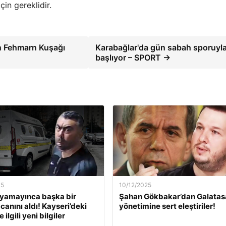
in gereklidir.
an Fehmarn Kuşağı
Karabağlar'da gün sabah sporuyl
başlıyor – SPORT →
25
10/12/2025
ıyamayınca başka bir
Şahan Gökbakar’dan Galatas
canını aldı! Kayseri’deki
yönetimine sert eleştiriler!
 ilgili yeni bilgiler