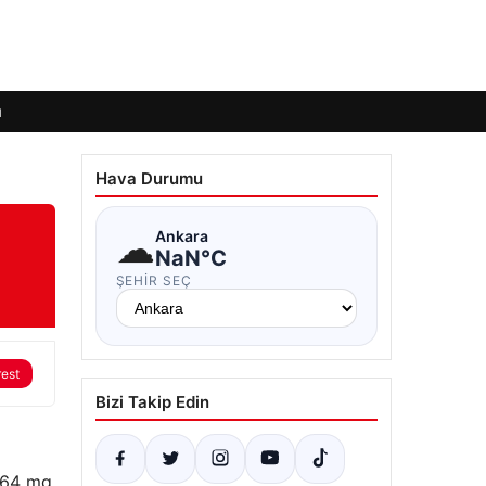
ı
Hava Durumu
☁
Ankara
NaN°C
ŞEHIR SEÇ
rest
Bizi Takip Edin
, 64 mg