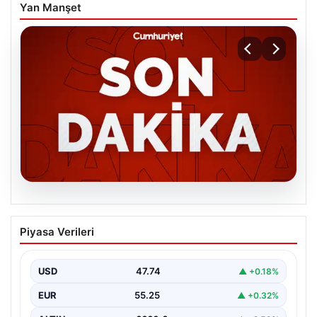
Yan Manşet
06.08.2026
MGK’den 8 maddelik kritik bildiri: Dikkat
Piyasa Verileri
çeken ‘Terörsüz Bölge’ vurgusu
USD
47.74
▲ +0.18%
EUR
55.25
▲ +0.32%