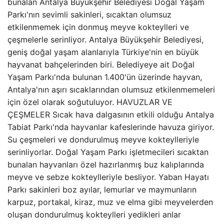
bunalan Antalya Büyükşehir Belediyesi Doğal Yaşam
Parkı'nın sevimli sakinleri, sıcaktan olumsuz
etkilenmemek için donmuş meyve kokteylleri ve
çeşmelerle serinliyor. Antalya Büyükşehir Belediyesi,
geniş doğal yaşam alanlarıyla Türkiye'nin en büyük
hayvanat bahçelerinden biri. Belediyeye ait Doğal
Yaşam Parkı'nda bulunan 1.400'ün üzerinde hayvan,
Antalya'nın aşırı sıcaklarından olumsuz etkilenmemeleri
için özel olarak soğutuluyor. HAVUZLAR VE
ÇEŞMELER Sıcak hava dalgasının etkili olduğu Antalya
Tabiat Parkı'nda hayvanlar kafeslerinde havuza giriyor.
Su çeşmeleri ve dondurulmuş meyve kokteylleriyle
serinliyorlar. Doğal Yaşam Parkı işletmecileri sıcaktan
bunalan hayvanları özel hazırlanmış buz kalıplarında
meyve ve sebze kokteylleriyle besliyor. Yaban Hayatı
Parkı sakinleri boz ayılar, lemurlar ve maymunların
karpuz, portakal, kiraz, muz ve elma gibi meyvelerden
oluşan dondurulmuş kokteylleri yedikleri anlar