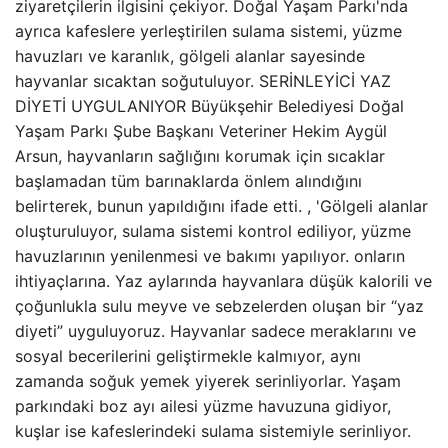
ziyaretçilerin ilgisini çekiyor. Doğal Yaşam Parkı'nda
ayrıca kafeslere yerleştirilen sulama sistemi, yüzme
havuzları ve karanlık, gölgeli alanlar sayesinde
hayvanlar sıcaktan soğutuluyor. SERİNLEYİCİ YAZ
DİYETİ UYGULANIYOR Büyükşehir Belediyesi Doğal
Yaşam Parkı Şube Başkanı Veteriner Hekim Aygül
Arsun, hayvanların sağlığını korumak için sıcaklar
başlamadan tüm barınaklarda önlem alındığını
belirterek, bunun yapıldığını ifade etti. , 'Gölgeli alanlar
oluşturuluyor, sulama sistemi kontrol ediliyor, yüzme
havuzlarının yenilenmesi ve bakımı yapılıyor. onların
ihtiyaçlarına. Yaz aylarında hayvanlara düşük kalorili ve
çoğunlukla sulu meyve ve sebzelerden oluşan bir “yaz
diyeti” uyguluyoruz. Hayvanlar sadece meraklarını ve
sosyal becerilerini geliştirmekle kalmıyor, aynı
zamanda soğuk yemek yiyerek serinliyorlar. Yaşam
parkındaki boz ayı ailesi yüzme havuzuna gidiyor,
kuşlar ise kafeslerindeki sulama sistemiyle serinliyor.