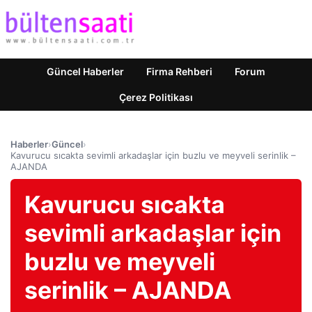
Güncel Haberler
Firma Rehberi
Forum
Çerez Politikası
Haberler
›
Güncel
›
Kavurucu sıcakta sevimli arkadaşlar için buzlu ve meyveli serinlik –
AJANDA
Kavurucu sıcakta
sevimli arkadaşlar için
buzlu ve meyveli
serinlik – AJANDA