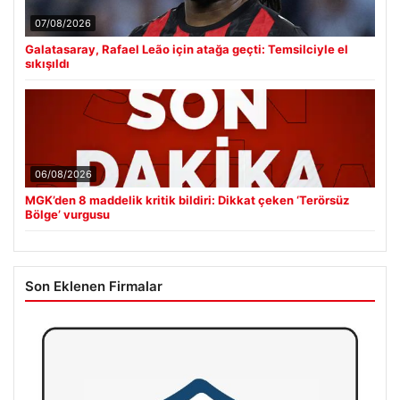
07/08/2026
Galatasaray, Rafael Leão için atağa geçti: Temsilciyle el
sıkışıldı
06/08/2026
MGK’den 8 maddelik kritik bildiri: Dikkat çeken ‘Terörsüz
Bölge’ vurgusu
Son Eklenen Firmalar