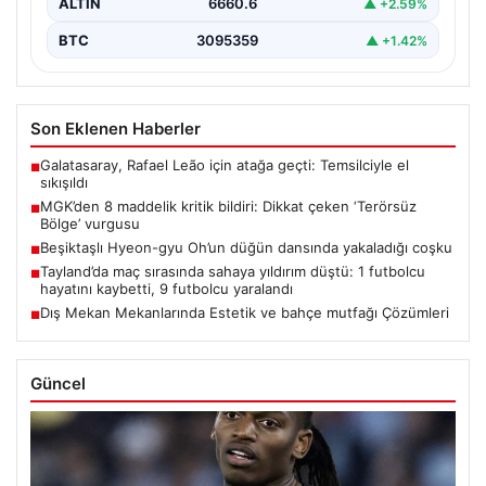
ALTIN
6660.6
▲ +2.59%
BTC
3095359
▲ +1.42%
Son Eklenen Haberler
Galatasaray, Rafael Leão için atağa geçti: Temsilciyle el
■
sıkışıldı
MGK’den 8 maddelik kritik bildiri: Dikkat çeken ‘Terörsüz
■
Bölge’ vurgusu
Beşiktaşlı Hyeon-gyu Oh’un düğün dansında yakaladığı coşku
■
Tayland’da maç sırasında sahaya yıldırım düştü: 1 futbolcu
■
hayatını kaybetti, 9 futbolcu yaralandı
Dış Mekan Mekanlarında Estetik ve bahçe mutfağı Çözümleri
■
Güncel