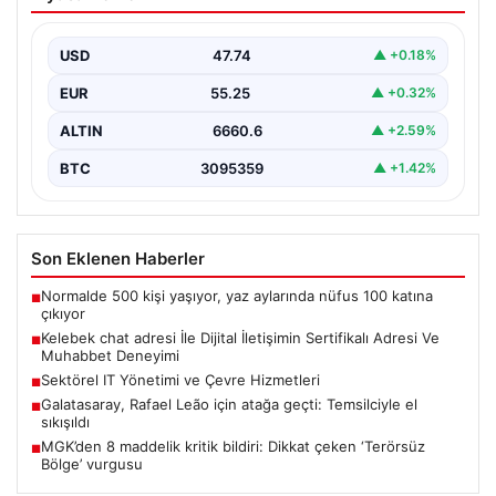
Sertifikalı Adresi Ve Muhabbet
Deneyimi
USD
47.74
▲ +0.18%
İnternet çağında bireylerin güvenli bir tarzda irtibat
sağlaması kritik bir önem taşımaktadır. Güncel olarak…
EUR
55.25
▲ +0.32%
ALTIN
6660.6
▲ +2.59%
BTC
3095359
▲ +1.42%
Son Eklenen Haberler
Normalde 500 kişi yaşıyor, yaz aylarında nüfus 100 katına
■
çıkıyor
Kelebek chat adresi İle Dijital İletişimin Sertifikalı Adresi Ve
■
Muhabbet Deneyimi
Sektörel IT Yönetimi ve Çevre Hizmetleri
■
Galatasaray, Rafael Leão için atağa geçti: Temsilciyle el
■
sıkışıldı
MGK’den 8 maddelik kritik bildiri: Dikkat çeken ‘Terörsüz
■
Bölge’ vurgusu