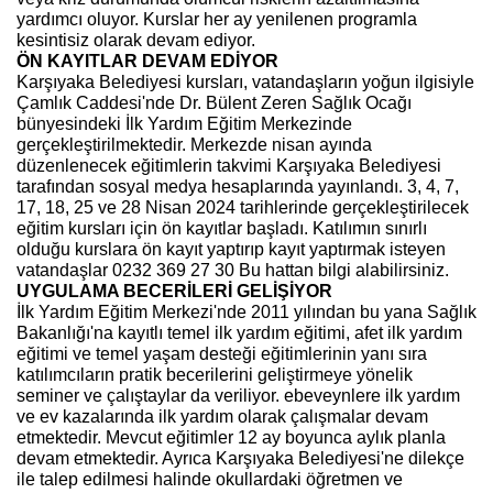
yardımcı oluyor. Kurslar her ay yenilenen programla
kesintisiz olarak devam ediyor.
ÖN KAYITLAR DEVAM EDİYOR
Karşıyaka Belediyesi kursları, vatandaşların yoğun ilgisiyle
Çamlık Caddesi'nde Dr. Bülent Zeren Sağlık Ocağı
bünyesindeki İlk Yardım Eğitim Merkezinde
gerçekleştirilmektedir. Merkezde nisan ayında
düzenlenecek eğitimlerin takvimi Karşıyaka Belediyesi
tarafından sosyal medya hesaplarında yayınlandı. 3, 4, 7,
17, 18, 25 ve 28 Nisan 2024 tarihlerinde gerçekleştirilecek
eğitim kursları için ön kayıtlar başladı. Katılımın sınırlı
olduğu kurslara ön kayıt yaptırıp kayıt yaptırmak isteyen
vatandaşlar
0232 369 27 30
Bu hattan bilgi alabilirsiniz.
UYGULAMA BECERİLERİ GELİŞİYOR
İlk Yardım Eğitim Merkezi'nde 2011 yılından bu yana Sağlık
Bakanlığı'na kayıtlı temel ilk yardım eğitimi, afet ilk yardım
eğitimi ve temel yaşam desteği eğitimlerinin yanı sıra
katılımcıların pratik becerilerini geliştirmeye yönelik
seminer ve çalıştaylar da veriliyor. ebeveynlere ilk yardım
ve ev kazalarında ilk yardım olarak çalışmalar devam
etmektedir. Mevcut eğitimler 12 ay boyunca aylık planla
devam etmektedir. Ayrıca Karşıyaka Belediyesi'ne dilekçe
ile talep edilmesi halinde okullardaki öğretmen ve