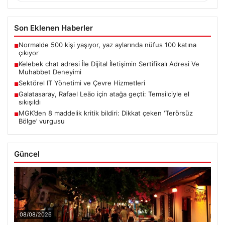
Son Eklenen Haberler
Normalde 500 kişi yaşıyor, yaz aylarında nüfus 100 katına
■
çıkıyor
Kelebek chat adresi İle Dijital İletişimin Sertifikalı Adresi Ve
■
Muhabbet Deneyimi
Sektörel IT Yönetimi ve Çevre Hizmetleri
■
Galatasaray, Rafael Leão için atağa geçti: Temsilciyle el
■
sıkışıldı
MGK’den 8 maddelik kritik bildiri: Dikkat çeken ‘Terörsüz
■
Bölge’ vurgusu
Güncel
08/08/2026