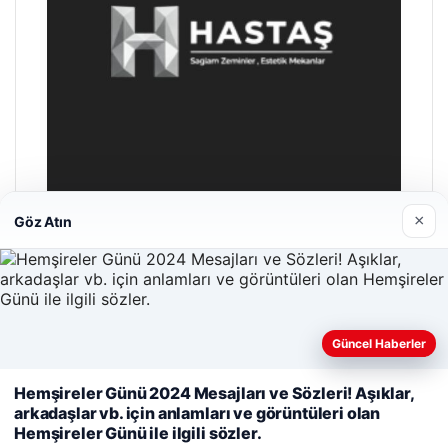
×
Göz Atın
Hastaş Beton
26/05/2026
Güncel Haberler
Web sitemizi nasıl kullandığınızı daha iyi anlayabilmek,
Hemşireler Günü 2024 Mesajları ve Sözleri! Aşıklar,
deneyiminizi kişiselleştirmek ve geliştirmek amacıyla çerezler
arkadaşlar vb. için anlamları ve görüntüleri olan
kullanıyoruz.
Çerez Politikamız
Hemşireler Günü ile ilgili sözler.
© 2026 Bülten Saati – Güncel Haberler