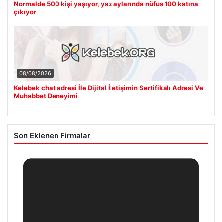
Normalde 500 kişi yaşıyor, yaz aylarında nüfus 100 katına
çıkıyor
08/08/2026
Kelebek chat adresi İle Dijital İletişimin Sertifikalı Adresi Ve
Muhabbet Deneyimi
Son Eklenen Firmalar