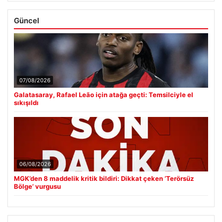
Güncel
07/08/2026
Galatasaray, Rafael Leão için atağa geçti: Temsilciyle el
sıkışıldı
06/08/2026
MGK’den 8 maddelik kritik bildiri: Dikkat çeken ‘Terörsüz
Bölge’ vurgusu