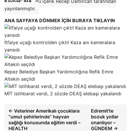
Kaynak: İHA
Bu içerik Recep Demircan tarafından
yayınlanmıştır.
ANA SAYFAYA DÖNMEK İÇİN BURAYA TIKLAYIN
İtfaiye uçağı kontrolden çıktı! Kaza anı kameralara
yansıdı
Kepez Belediye Başkan Yardımcılığına Refik Emre
Altekin seçildi
MİT istihbarat verdi, 2 sözde DEAŞ elebaşı yakalandı
← Veteriner Amerikalı çocuklara
Edremit'te
“umut şehirlerinde” hayvan
bozuk yollar
sağlığı konusunda eğitim verdi –
onarılıyor –
HEALTH
GÜNDEM →