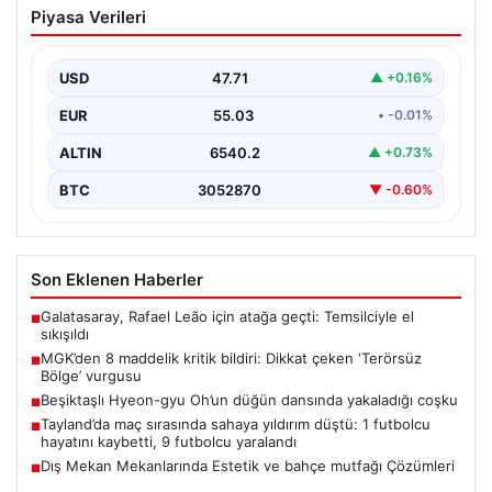
Piyasa Verileri
çeken ‘Terörsüz Bölge’ vurgusu
USD
47.71
▲ +0.16%
EUR
55.03
• -0.01%
ALTIN
6540.2
▲ +0.73%
BTC
3052870
▼ -0.60%
Son Eklenen Haberler
Galatasaray, Rafael Leão için atağa geçti: Temsilciyle el
■
sıkışıldı
MGK’den 8 maddelik kritik bildiri: Dikkat çeken ‘Terörsüz
■
Bölge’ vurgusu
Beşiktaşlı Hyeon-gyu Oh’un düğün dansında yakaladığı coşku
■
Tayland’da maç sırasında sahaya yıldırım düştü: 1 futbolcu
■
hayatını kaybetti, 9 futbolcu yaralandı
Dış Mekan Mekanlarında Estetik ve bahçe mutfağı Çözümleri
■