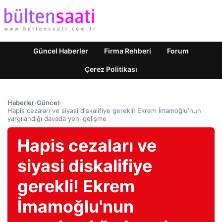
Güncel Haberler
Firma Rehberi
Forum
Çerez Politikası
Haberler
›
Güncel
›
Hapis cezaları ve siyasi diskalifiye gerekli! Ekrem İmamoğlu'nun
yargılandığı davada yeni gelişme
Hapis cezaları ve
siyasi diskalifiye
gerekli! Ekrem
İmamoğlu'nun