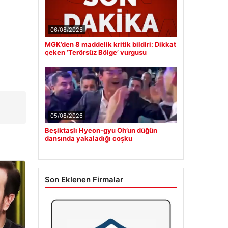
06/08/2026
MGK’den 8 maddelik kritik bildiri: Dikkat
çeken ‘Terörsüz Bölge’ vurgusu
05/08/2026
Beşiktaşlı Hyeon-gyu Oh’un düğün
dansında yakaladığı coşku
Son Eklenen Firmalar