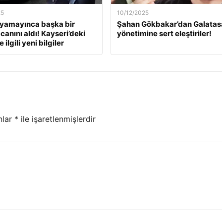
25
10/12/2025
ıyamayınca başka bir
Şahan Gökbakar’dan Galatas
canını aldı! Kayseri’deki
yönetimine sert eleştiriler!
 ilgili yeni bilgiler
nlar
*
ile işaretlenmişlerdir