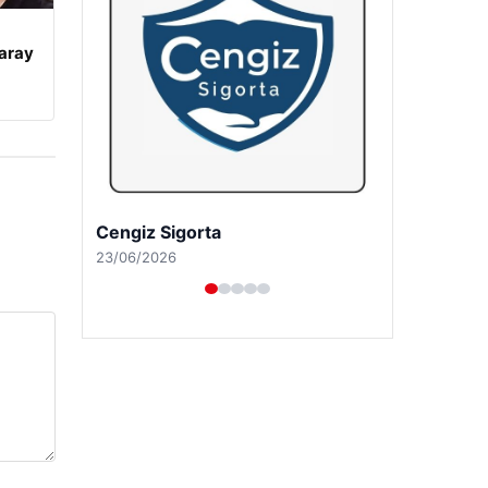
aray
Hastaş Beton
26/05/2026