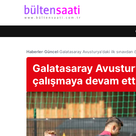
Haberler
›
Güncel
›
Galatasaray Avusturya'daki ilk sınavdan
Galatasaray Avustury
çalışmaya devam ett