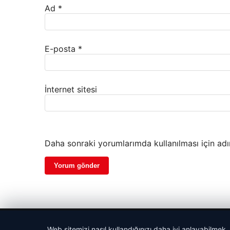
Ad
*
E-posta
*
İnternet sitesi
Daha sonraki yorumlarımda kullanılması için adı
© 2026 Bülten Saati – Güncel Haberler
Web sitemizi nasıl kullandığınızı daha iyi anlayabilmek,