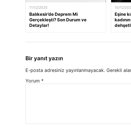
11/12/2025
10/12/20
Balıkesir’de Deprem Mi
Eşine k
Gerçekleşti? Son Durum ve
kadının 
Detaylar!
dehşetle
Bir yanıt yazın
E-posta adresiniz yayınlanmayacak.
Gerekli ala
Yorum
*