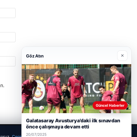
×
Göz Atın
n.
Güncel Haberler
Galatasaray Avusturya'daki ilk sınavdan
önce çalışmaya devam etti
20/07/2025
ıyoruz.
Çerez Politikamız
Reddet
Kabul Et