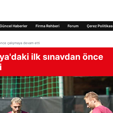
Güncel Haberler
Firma Rehberi
Forum
Çerez Politikas
 önce çalışmaya devam etti
a'daki ilk sınavdan önce
i