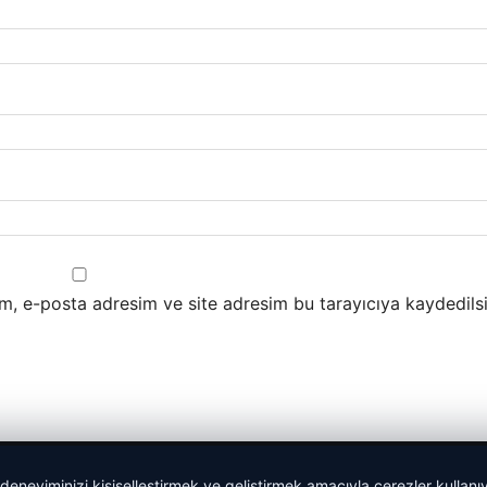
m, e-posta adresim ve site adresim bu tarayıcıya kaydedilsi
 deneyiminizi kişiselleştirmek ve geliştirmek amacıyla çerezler kullan