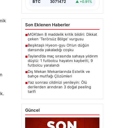
BTC
3071472
▲ +0.91%
mik
Son Eklenen Haberler
MGK’den 8 maddelik kritik bildiri: Dikkat
■
çeken ‘Terörsüz Bölge’ vurgusu
Beşiktaşlı Hyeon-gyu Oh’un düğün
■
dansında yakaladığı coşku
Tayland’da maç sırasında sahaya yıldırım
■
düştü: 1 futbolcu hayatını kaybetti, 9
futbolcu yaralandı
Dış Mekan Mekanlarında Estetik ve
■
ın
bahçe mutfağı Çözümleri
Yaz sonrası cildinizi yenileyin: Ölü
■
derilerden arındıran 3 doğal peeling
tarifi
k.
Güncel