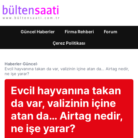
Güncel Haberler
Firma Rehberi
Forum
Çerez Politikası
Haberler
›
Güncel
›
Evcil hayvanına takan da var, valizinin içine atan da… Airtag nedir,
ne işe yarar?
Evcil hayvanına takan
da var, valizinin içine
atan da… Airtag nedir,
ne işe yarar?