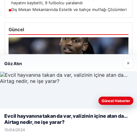
hayatını kaybetti, 9 futbolcu yaralandı
Dış Mekan Mekanlarında Estetik ve bahçe mutfağı Çözümleri
■
Güncel
×
Göz Atın
07/08/2026
Galatasaray, Rafael Leão için atağa geçti: Temsilciyle el
sıkışıldı
Güncel Haberler
Web sitemizi nasıl kullandığınızı daha iyi anlayabilmek,
deneyiminizi kişiselleştirmek ve geliştirmek amacıyla çerezler
Evcil hayvanına takan da var, valizinin içine atan da…
kullanıyoruz.
Çerez Politikamız
06/08/2026
Airtag nedir, ne işe yarar?
Reddet
Kabul Et
MGK’den 8 maddelik kritik bildiri: Dikkat çeken ‘Terörsüz
10/04/2024
Bölge’ vurgusu