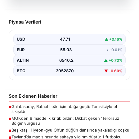
06.08.2026
MGK’den 8 maddelik kritik bildiri: Dikkat
Piyasa Verileri
çeken ‘Terörsüz Bölge’ vurgusu
USD
47.71
▲ +0.16%
EUR
55.03
• -0.01%
ALTIN
6540.2
▲ +0.73%
BTC
3052870
▼ -0.60%
Son Eklenen Haberler
Galatasaray, Rafael Leão için atağa geçti: Temsilciyle el
■
sıkışıldı
MGK’den 8 maddelik kritik bildiri: Dikkat çeken ‘Terörsüz
■
Bölge’ vurgusu
Beşiktaşlı Hyeon-gyu Oh’un düğün dansında yakaladığı coşku
■
Tayland’da maç sırasında sahaya yıldırım düştü: 1 futbolcu
■