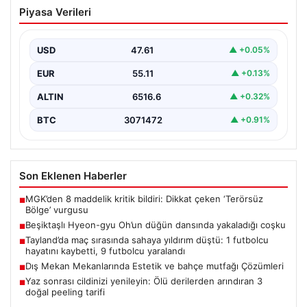
Beşiktaşlı Hyeon-gyu Oh’un düğün
Piyasa Verileri
dansında yakaladığı coşku
Beşiktaş formasıyla tanınan Hyeon-gyu Oh, yakınlarının
düzenlediği düğünde sahneye çıkarak eğlenceli bir
USD
47.61
▲ +0.05%
dans performansı…
EUR
55.11
▲ +0.13%
ALTIN
6516.6
▲ +0.32%
BTC
3071472
▲ +0.91%
Son Eklenen Haberler
MGK’den 8 maddelik kritik bildiri: Dikkat çeken ‘Terörsüz
■
Bölge’ vurgusu
Beşiktaşlı Hyeon-gyu Oh’un düğün dansında yakaladığı coşku
■
Tayland’da maç sırasında sahaya yıldırım düştü: 1 futbolcu
■
hayatını kaybetti, 9 futbolcu yaralandı
Dış Mekan Mekanlarında Estetik ve bahçe mutfağı Çözümleri
■
Yaz sonrası cildinizi yenileyin: Ölü derilerden arındıran 3
■
doğal peeling tarifi