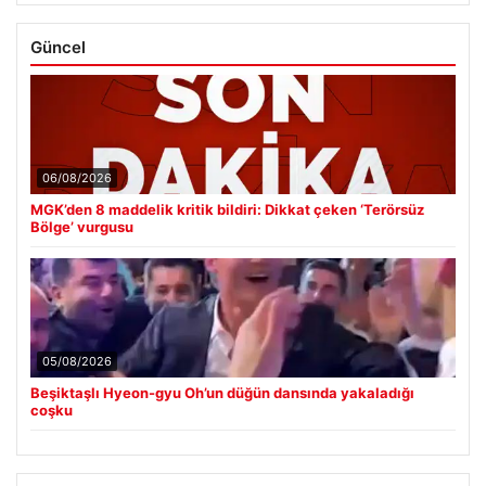
Güncel
06/08/2026
MGK’den 8 maddelik kritik bildiri: Dikkat çeken ‘Terörsüz
Bölge’ vurgusu
05/08/2026
Beşiktaşlı Hyeon-gyu Oh’un düğün dansında yakaladığı
coşku