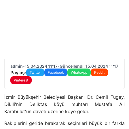
admin
•
15.04.2024 11:17
•
Güncellendi: 15.04.2024 11:17
Paylaş:
Twitter
Facebook
WhatsApp
Reddit
Pinterest
İzmir Büyükşehir Belediyesi Başkanı Dr. Cemil Tugay,
Dikili'nin Deliktaş köyü muhtarı Mustafa Ali
Karabulut'un daveti üzerine köye geldi.
Rakiplerini geride bırakarak seçimleri büyük bir farkla