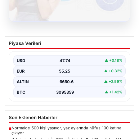
08.08.2026
Kelebek chat adresi İle Dijital İletişimin
Piyasa Verileri
Sertifikalı Adresi Ve Muhabbet
Deneyimi
USD
47.74
▲ +0.18%
İnternet çağında bireylerin güvenli bir tarzda irtibat
sağlaması kritik bir önem taşımaktadır. Güncel olarak…
EUR
55.25
▲ +0.32%
ALTIN
6660.6
▲ +2.59%
BTC
3095359
▲ +1.42%
Son Eklenen Haberler
Normalde 500 kişi yaşıyor, yaz aylarında nüfus 100 katına
■
çıkıyor