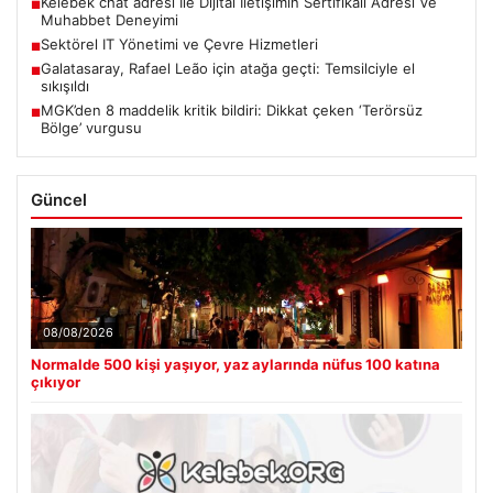
Kelebek chat adresi İle Dijital İletişimin Sertifikalı Adresi Ve
■
Muhabbet Deneyimi
Sektörel IT Yönetimi ve Çevre Hizmetleri
■
Galatasaray, Rafael Leão için atağa geçti: Temsilciyle el
■
sıkışıldı
MGK’den 8 maddelik kritik bildiri: Dikkat çeken ‘Terörsüz
■
Bölge’ vurgusu
Güncel
08/08/2026
Normalde 500 kişi yaşıyor, yaz aylarında nüfus 100 katına
çıkıyor