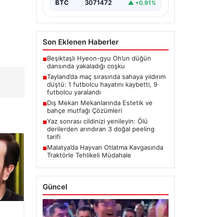
BTC
3071472
▲ +0.91%
Son Eklenen Haberler
Beşiktaşlı Hyeon-gyu Oh’un düğün
■
dansında yakaladığı coşku
Tayland’da maç sırasında sahaya yıldırım
■
düştü: 1 futbolcu hayatını kaybetti, 9
futbolcu yaralandı
Dış Mekan Mekanlarında Estetik ve
■
bahçe mutfağı Çözümleri
Yaz sonrası cildinizi yenileyin: Ölü
■
derilerden arındıran 3 doğal peeling
tarifi
Malatya’da Hayvan Otlatma Kavgasında
■
Traktörle Tehlikeli Müdahale
Güncel