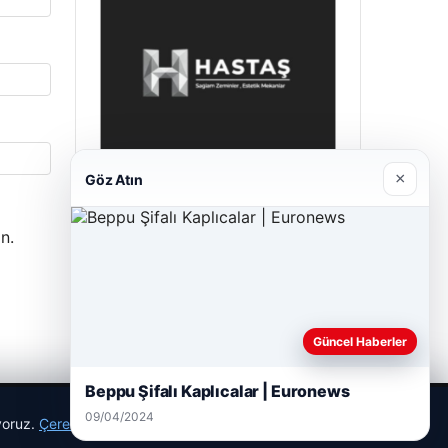
×
Göz Atın
Hastaş Beton
n.
26/05/2026
Güncel Haberler
Beppu Şifalı Kaplıcalar | Euronews
09/04/2024
ıyoruz.
Çerez Politikamız
Reddet
Kabul Et