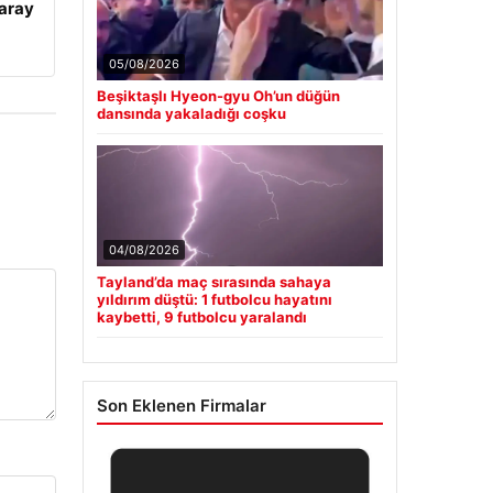
aray
05/08/2026
Beşiktaşlı Hyeon-gyu Oh’un düğün
dansında yakaladığı coşku
04/08/2026
Tayland’da maç sırasında sahaya
yıldırım düştü: 1 futbolcu hayatını
kaybetti, 9 futbolcu yaralandı
Son Eklenen Firmalar