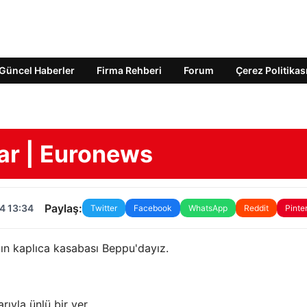
Güncel Haberler
Firma Rehberi
Forum
Çerez Politikas
lar | Euronews
Paylaş:
4 13:34
Twitter
Facebook
WhatsApp
Reddit
Pinte
 kaplıca kasabası Beppu'dayız.
ıyla ünlü bir yer.