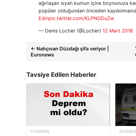
ağırlaşan siyah kumun içine boynunuza ka
popüler olduğundan önceden kaydolmanız
Edin
pic.twitter.com/KLPNGDuZw
— Denis Loctier (@Loctier)
12 Mart 2018
← Nahçıvan Düzdağı şifa veriyor |
Euronews
Tavsiye Edilen Haberler
11/12/2025
10/12/20