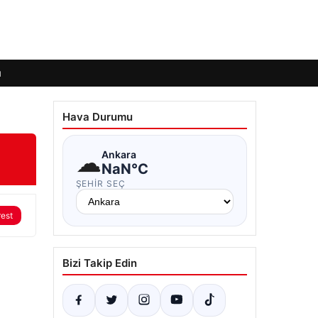
ı
Hava Durumu
☁
Ankara
NaN°C
ŞEHIR SEÇ
rest
Bizi Takip Edin