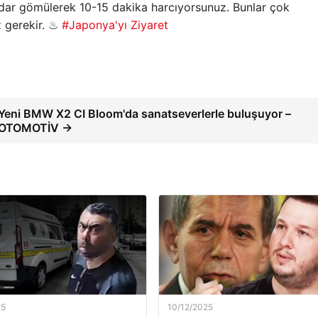
dar gömülerek 10-15 dakika harcıyorsunuz. Bunlar çok
 gerekir. ♨
#Japonya'yı Ziyaret
Yeni BMW X2 CI Bloom'da sanatseverlerle buluşuyor –
OTOMOTİV →
25
10/12/2025