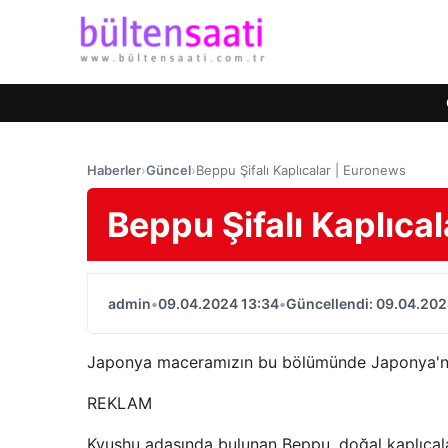
Haberler
›
Güncel
›
Beppu Şifalı Kaplıcalar | Euronews
Beppu Şifalı Kaplıca
admin
•
09.04.2024 13:34
•
Güncellendi: 09.04.202
Japonya maceramızın bu bölümünde Japonya'nın
REKLAM
Kyushu adasında bulunan Beppu, doğal kaplıcalar