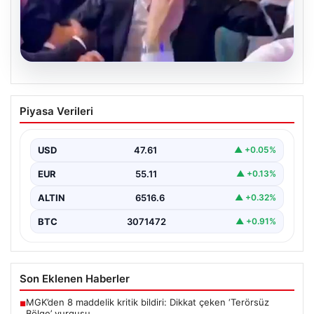
05.08.2026
Beşiktaşlı Hyeon-gyu Oh’un düğün
Piyasa Verileri
dansında yakaladığı coşku
Beşiktaş formasıyla tanınan Hyeon-gyu Oh, yakınlarının
düzenlediği düğünde sahneye çıkarak eğlenceli bir
USD
47.61
▲ +0.05%
dans performansı…
EUR
55.11
▲ +0.13%
ALTIN
6516.6
▲ +0.32%
BTC
3071472
▲ +0.91%
Son Eklenen Haberler
MGK’den 8 maddelik kritik bildiri: Dikkat çeken ‘Terörsüz
■
Bölge’ vurgusu