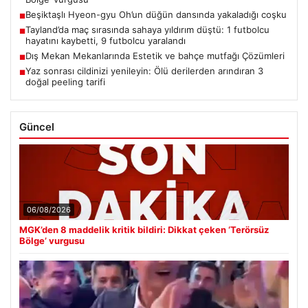
Beşiktaşlı Hyeon-gyu Oh’un düğün dansında yakaladığı coşku
■
Tayland’da maç sırasında sahaya yıldırım düştü: 1 futbolcu
■
hayatını kaybetti, 9 futbolcu yaralandı
Dış Mekan Mekanlarında Estetik ve bahçe mutfağı Çözümleri
■
Yaz sonrası cildinizi yenileyin: Ölü derilerden arındıran 3
■
doğal peeling tarifi
Güncel
06/08/2026
MGK’den 8 maddelik kritik bildiri: Dikkat çeken ‘Terörsüz
Bölge’ vurgusu