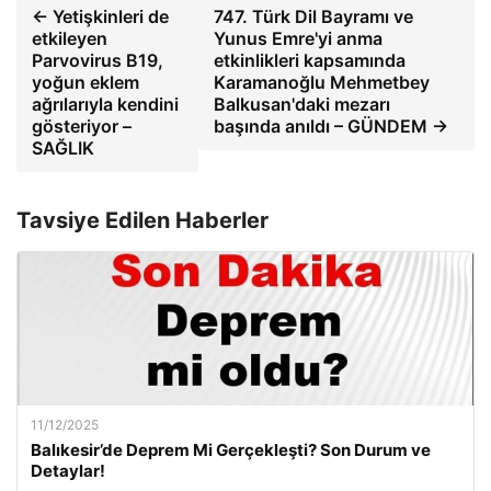
← Yetişkinleri de
747. Türk Dil Bayramı ve
etkileyen
Yunus Emre'yi anma
Parvovirus B19,
etkinlikleri kapsamında
yoğun eklem
Karamanoğlu Mehmetbey
ağrılarıyla kendini
Balkusan'daki mezarı
gösteriyor –
başında anıldı – GÜNDEM →
SAĞLIK
Tavsiye Edilen Haberler
11/12/2025
Balıkesir’de Deprem Mi Gerçekleşti? Son Durum ve
Detaylar!