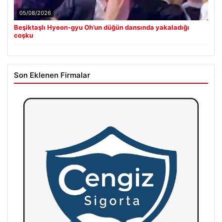
05/08/2026
Beşiktaşlı Hyeon-gyu Oh’un düğün dansında yakaladığı
coşku
Son Eklenen Firmalar