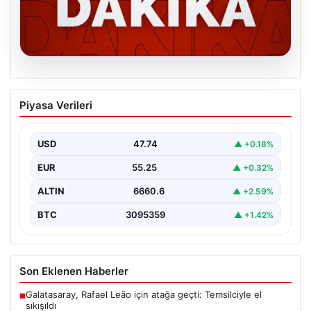
06.08.2026
MGK’den 8 maddelik kritik bildiri: Dikkat
Piyasa Verileri
çeken ‘Terörsüz Bölge’ vurgusu
USD
47.74
▲ +0.18%
EUR
55.25
▲ +0.32%
ALTIN
6660.6
▲ +2.59%
BTC
3095359
▲ +1.42%
Son Eklenen Haberler
Galatasaray, Rafael Leão için atağa geçti: Temsilciyle el
■
sıkışıldı