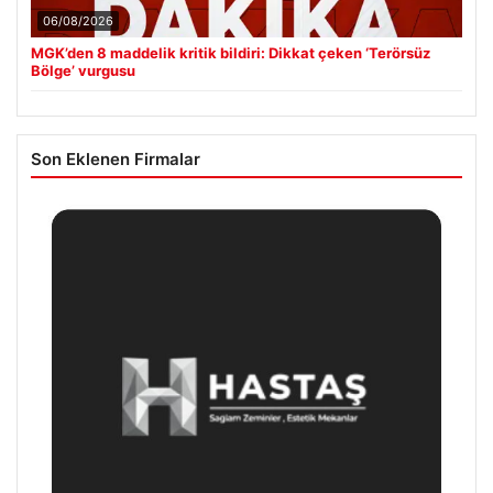
06/08/2026
MGK’den 8 maddelik kritik bildiri: Dikkat çeken ‘Terörsüz
Bölge’ vurgusu
Son Eklenen Firmalar