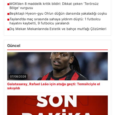
MGK’den 8 maddelik kritik bildiri: Dikkat çeken ‘Terörsüz
■
Bölge’ vurgusu
Beşiktaşlı Hyeon-gyu Oh’un düğün dansında yakaladığı coşku
■
Tayland’da maç sırasında sahaya yıldırım düştü: 1 futbolcu
■
hayatını kaybetti, 9 futbolcu yaralandı
Dış Mekan Mekanlarında Estetik ve bahçe mutfağı Çözümleri
■
Güncel
07/08/2026
Galatasaray, Rafael Leão için atağa geçti: Temsilciyle el
sıkışıldı