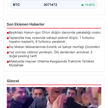
BTC
3071472
▲ +0.91%
Son Eklenen Haberler
Beşiktaşlı Hyeon-gyu Oh’un düğün dansında yakaladığı coşku
■
Tayland’da maç sırasında sahaya yıldırım düştü: 1 futbolcu
■
hayatını kaybetti, 9 futbolcu yaralandı
Dış Mekan Mekanlarında Estetik ve bahçe mutfağı Çözümleri
■
Yaz sonrası cildinizi yenileyin: Ölü derilerden arındıran 3
■
doğal peeling tarifi
Malatya’da Hayvan Otlatma Kavgasında Traktörle Tehlikeli
■
Müdahale
Güncel