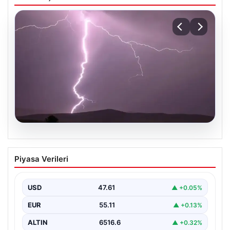
04.08.2026
Tayland’da maç sırasında sahaya
Piyasa Verileri
yıldırım düştü: 1 futbolcu hayatını
kaybetti, 9 futbolcu yaralandı
USD
47.61
▲ +0.05%
EUR
55.11
▲ +0.13%
ALTIN
6516.6
▲ +0.32%