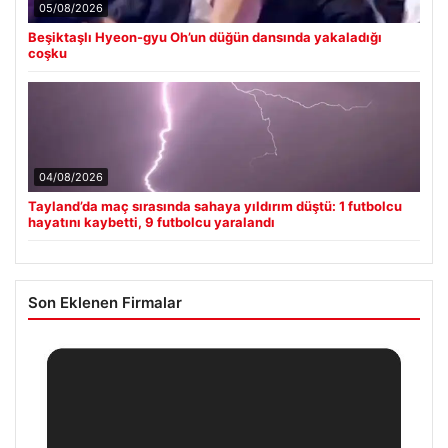
05/08/2026
Beşiktaşlı Hyeon-gyu Oh’un düğün dansında yakaladığı
coşku
04/08/2026
Tayland’da maç sırasında sahaya yıldırım düştü: 1 futbolcu
hayatını kaybetti, 9 futbolcu yaralandı
Son Eklenen Firmalar