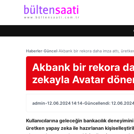
Haberler
›
Güncel
›
Akbank bir rekora daha imza attı, üretk
Akbank bir rekora da
zekayla Avatar döne
admin
•
12.06.2024 14:14
•
Güncellendi: 12.06.2024
Kullanıcılarına geleceğin bankacılık deneyimin
üretken yapay zeka ile hazırlanan kişiselleştir