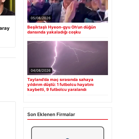
05/08/2026
Beşiktaşlı Hyeon-gyu Oh’un düğün
aray
dansında yakaladığı coşku
04/08/2026
Tayland’da maç sırasında sahaya
yıldırım düştü: 1 futbolcu hayatını
kaybetti, 9 futbolcu yaralandı
Son Eklenen Firmalar