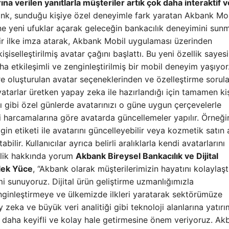
ına verilen yanıtlarla müşteriler artık çok daha interaktif v
k, sunduğu kişiye özel deneyimle fark yaratan Akbank Mob
erine yeni ufuklar açarak geleceğin bankacılık deneyimini su
r ilke imza atarak, Akbank Mobil uygulaması üzerinden
işiselleştirilmiş avatar çağını başlattı. Bu yeni özellik sayes
ha etkileşimli ve zenginleştirilmiş bir mobil deneyim yaşıyor
e oluşturulan avatar seçeneklerinden ve özelleştirme sorula
 Avatarlar üretken yapay zeka ile hazırlandığı için tamamen ki
ı gibi özel günlerde avatarınızı o güne uygun çerçevelerle
eri harcamalarına göre avatarda güncellemeler yapılır. Örneği
gin etiketi ile avatarını güncelleyebilir veya kozmetik satın
bilir. Kullanıcılar ayrıca belirli aralıklarla kendi avatarlarını
ellik hakkında yorum
Akbank Bireysel Bankacılık ve Dijital
lek Yüce
, “Akbank olarak müşterilerimizin hayatını kolaylaşt
mi sunuyoruz. Dijital ürün geliştirme uzmanlığımızla
nginleştirmeye ve ülkemizde ilkleri yaratarak sektörümüze
ka ve büyük veri analitiği gibi teknoloji alanlarına yatırı
ı daha keyifli ve kolay hale getirmesine önem veriyoruz. Ak