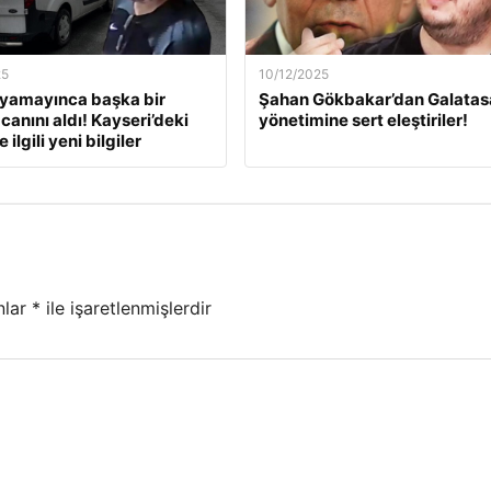
25
10/12/2025
ıyamayınca başka bir
Şahan Gökbakar’dan Galatas
canını aldı! Kayseri’deki
yönetimine sert eleştiriler!
 ilgili yeni bilgiler
nlar
*
ile işaretlenmişlerdir