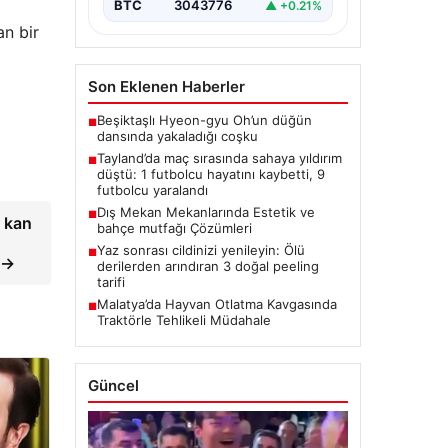
BTC
3043776
▲ +0.21%
an bir
Son Eklenen Haberler
Beşiktaşlı Hyeon-gyu Oh’un düğün
■
dansında yakaladığı coşku
Tayland’da maç sırasında sahaya yıldırım
■
düştü: 1 futbolcu hayatını kaybetti, 9
futbolcu yaralandı
Dış Mekan Mekanlarında Estetik ve
■
e kan
bahçe mutfağı Çözümleri
Yaz sonrası cildinizi yenileyin: Ölü
■
 →
derilerden arındıran 3 doğal peeling
tarifi
Malatya’da Hayvan Otlatma Kavgasında
■
Traktörle Tehlikeli Müdahale
Güncel