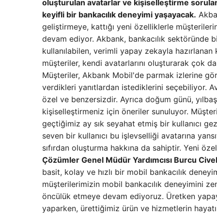
oluşturulan avatarlar ve kişiselleştirme sorular
keyifli bir bankacılık deneyimi yaşayacak.
Akban
geliştirmeye, kattığı yeni özelliklerle müşteril
devam ediyor. Akbank, bankacılık sektöründe bi
kullanılabilen, verimli yapay zekayla hazırlanan k
müşteriler, kendi avatarlarını oluşturarak çok da
Müşteriler, Akbank Mobil'de parmak izlerine gör
verdikleri yanıtlardan istediklerini seçebiliyor.
özel ve benzersizdir. Ayrıca doğum günü, yılbaş
kişiselleştirmeniz için öneriler sunuluyor. Müşt
geçtiğimiz ay sık seyahat etmiş bir kullanıcı gez
seven bir kullanıcı bu işlevselliği avatarına yansıta
sıfırdan oluşturma hakkına da sahiptir. Yeni öz
Çözümler Genel Müdür Yardımcısı Burcu Cive
basit, kolay ve hızlı bir mobil bankacılık deneyi
müşterilerimizin mobil bankacılık deneyimini ze
öncülük etmeye devam ediyoruz. Üretken yapay ze
yaparken, ürettiğimiz ürün ve hizmetlerin hayat