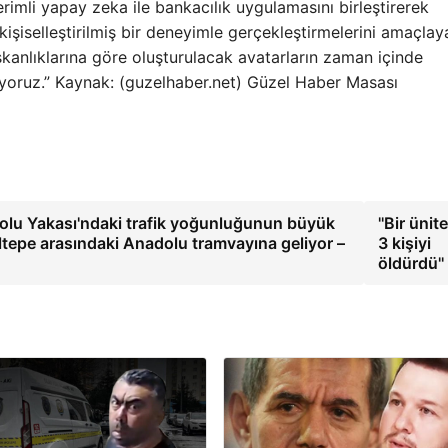
erimli yapay zeka ile bankacılık uygulamasını birleştirerek
kişiselleştirilmiş bir deneyimle gerçekleştirmelerini amaçlay
alışkanlıklarına göre oluşturulacak avatarların zaman içinde
yoruz.” Kaynak: (guzelhaber.net) Güzel Haber Masası
dolu Yakası'ndaki trafik yoğunluğunun büyük
''Bir ünit
epe arasındaki Anadolu tramvayına geliyor –
3 kişiyi
öldürdü''