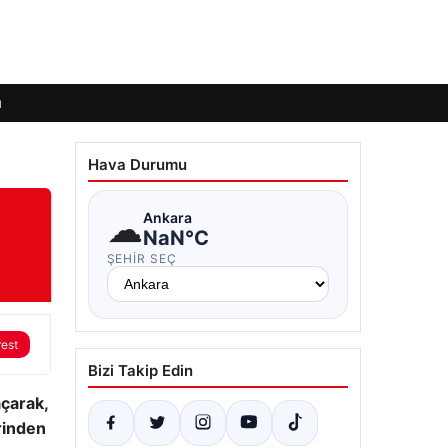
ı
Hava Durumu
☁
Ankara
NaN°C
ŞEHIR SEÇ
rest
Bizi Takip Edin
açarak,
erinden