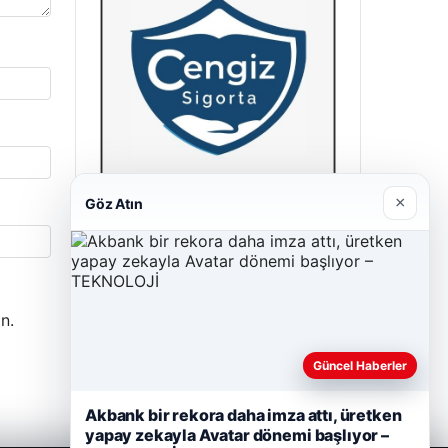
×
Göz Atın
Cengiz Sigorta
23/06/2026
n.
Güncel Haberler
Akbank bir rekora daha imza attı, üretken
yapay zekayla Avatar dönemi başlıyor –