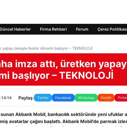
Güncel Haberler
Firma Rehberi
Forum
Çerez Politikas
en yapay zekayla Avatar dönemi başlıyor – TEKNOLOJİ
ha imza attı, üretken yapay
mi başlıyor – TEKNOLOJİ
Paylaş:
 14:14
Twitter
Facebook
WhatsApp
Reddit
Pinte
i sunan Akbank Mobil, bankacılık sektöründe yeni ufuklar 
ilmiş avatarlar çağını başlattı. Akbank Mobil'de parmak izl