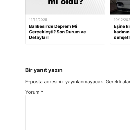
11/12/2025
10/12/20
Balıkesir’de Deprem Mi
Eşine k
Gerçekleşti? Son Durum ve
kadının 
Detaylar!
dehşetle
Bir yanıt yazın
E-posta adresiniz yayınlanmayacak.
Gerekli ala
Yorum
*