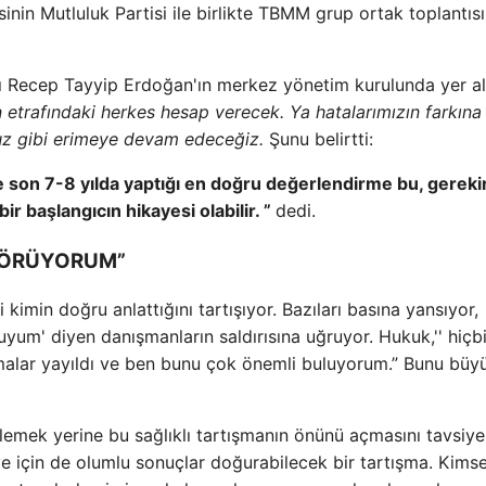
nin Mutluluk Partisi ile birlikte TBMM grup ortak toplantıs
ı Recep Tayyip Erdoğan'ın merkez yönetim kurulunda yer a
etrafındaki herkes hesap verecek. Ya hatalarımızın farkına
uz gibi erimeye devam edeceğiz.
Şunu belirtti:
 son 7-8 yılda yaptığı en doğru değerlendirme bu, gereki
bir başlangıcın hikayesi olabilir. ”
dedi.
 GÖRÜYORUM”
i kimin doğru anlattığını tartışıyor. Bazıları basına yansıyor,
yum' diyen danışmanların saldırısına uğruyor. Hukuk,'' hiçbi
lar yayıldı ve ben bunu çok önemli buluyorum.” Bunu büyü
emek yerine bu sağlıklı tartışmanın önünü açmasını tavsiye
iye için de olumlu sonuçlar doğurabilecek bir tartışma. Kims