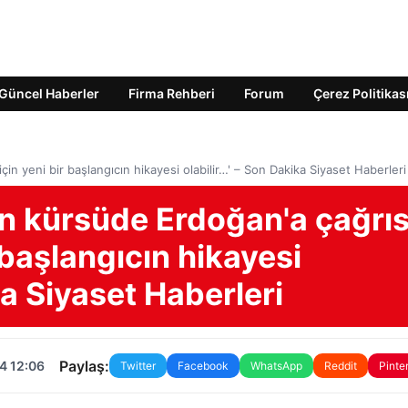
Güncel Haberler
Firma Rehberi
Forum
Çerez Politikas
n yeni bir başlangıcın hikayesi olabilir…' – Son Dakika Siyaset Haberleri
 kürsüde Erdoğan'a çağrıs
r başlangıcın hikayesi
ka Siyaset Haberleri
Paylaş:
4 12:06
Twitter
Facebook
WhatsApp
Reddit
Pinte