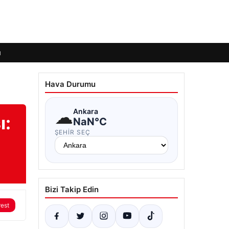
ı
Hava Durumu
☁
Ankara
ı:
NaN°C
ŞEHIR SEÇ
Bizi Takip Edin
rest