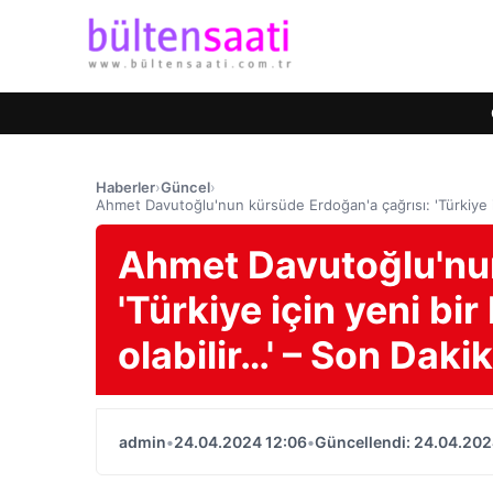
Haberler
›
Güncel
›
Ahmet Davutoğlu'nun kürsüde Erdoğan'a çağrısı: 'Türkiye içi
Ahmet Davutoğlu'nun
'Türkiye için yeni bi
olabilir…' – Son Daki
admin
•
24.04.2024 12:06
•
Güncellendi: 24.04.202