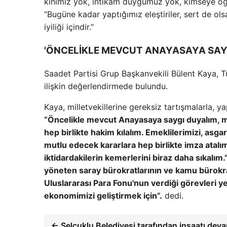
kinimiz yok, intikam duygumuz yok, kimseye öğ
“Bugüne kadar yaptığımız eleştiriler, sert de ols
iyiliği içindir.”
'ÖNCELİKLE MEVCUT ANAYASAYA SAYG
Saadet Partisi Grup Başkanvekili Bülent Kaya, T
ilişkin değerlendirmede bulundu.
Kaya, milletvekillerine gereksiz tartışmalarla,
“Öncelikle mevcut Anayasaya saygı duyalım, me
hep birlikte hakim kılalım. Emeklilerimizi, asgari
mutlu edecek kararlara hep birlikte imza atalı
iktidardakilerin kemerlerini biraz daha sıkalım
yöneten saray bürokratlarının ve kamu bürokra
Uluslararası Para Fonu'nun verdiği görevleri yer
ekonomimizi geliştirmek için”.
dedi.
← Selçuklu Belediyesi tarafından inşaatı dev