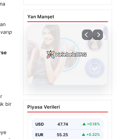
ına
Yan Manşet
lan
 varıp
rse
08.08.2026
r
Kelebek chat adresi İle
k bir
Piyasa Verileri
Dijital İletişimin
Sertifikalı Adresi Ve
Muhabbet Deneyimi
USD
47.74
▲ +0.18%
eye
İnternet çağında bireylerin güvenli
EUR
55.25
▲ +0.32%
bir tarzda irtibat sağlaması kritik