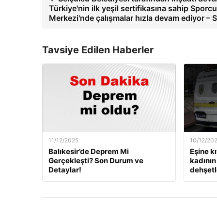
Türkiye'nin ilk yeşil sertifikasına sahip Spor
Merkezi'nde çalışmalar hızla devam ediyor –
Tavsiye Edilen Haberler
11/12/2025
10/12/20
Balıkesir’de Deprem Mi
Eşine k
Gerçekleşti? Son Durum ve
kadının 
Detaylar!
dehşetle